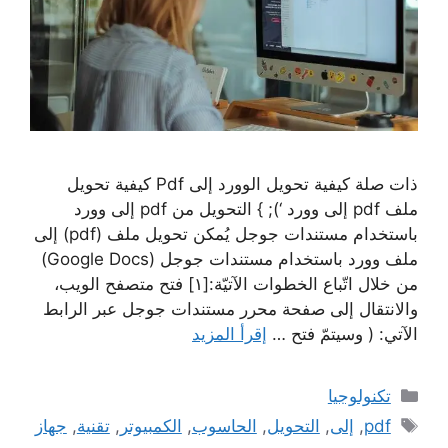
ذات صلة كيفية تحويل الوورد إلى Pdf كيفية تحويل
ملف pdf إلى وورد ‘); } التحويل من pdf إلى وورد
باستخدام مستندات جوجل يُمكن تحويل ملف (pdf) إلى
ملف وورد باستخدام مستندات جوجل (Google Docs)
من خلال اتّباع الخطوات الآتيّة:[١] فتح متصفح الويب،
والانتقال إلى صفحة محرر مستندات جوجل عبر الرابط
الآتي: ( وسيتمّ فتح …
إقرأ المزيد
التصنيفات
تكنولوجيا
الوسوم
pdf
,
إلى
,
التحويل
,
الحاسوب
,
الكمبيوتر
,
تقنية
,
جهاز