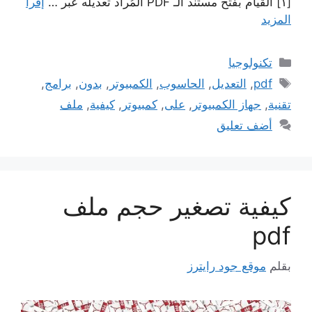
[١] القيام بفتح مستند الـ PDF المُراد تعديله عبر …
إقرأ
المزيد
التصنيفات
تكنولوجيا
الوسوم
pdf
,
التعديل
,
الحاسوب
,
الكمبيوتر
,
بدون
,
برامج
,
تقنية
,
جهاز الكمبيوتر
,
على
,
كمبيوتر
,
كيفية
,
ملف
أضف تعليق
كيفية تصغير حجم ملف
pdf
بقلم
موقع جود رايترز