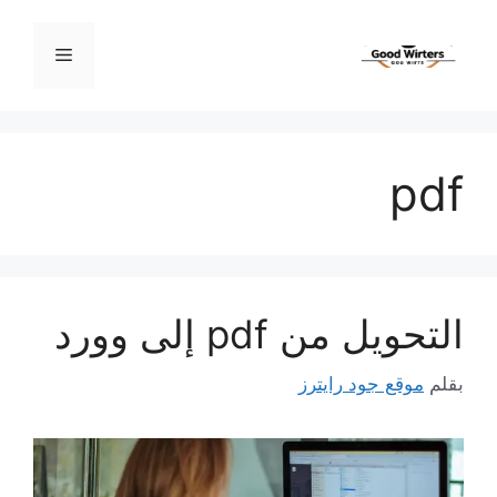
نتقل
لى
القائمة
لمحتوى
pdf
التحويل من pdf إلى وورد
بقلم
موقع جود رايترز