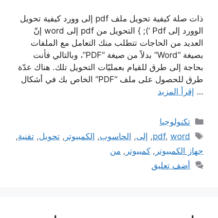
ذات صلة كيفية تحويل ملف pdf إلى وورد كيفية تحويل
الوورد إلى Pdf ‘); } التحويل من pdf إلى word إنّ
العديد من الحاجات تتطلب منك التعامل مع الملفات
بصيغة “Word” بدلاً من صيغة “PDF”، وبالتالي فأنت
بحاجة إلى طرق للقيام بعمليّات التحويل تلك. هناك عدّة
طرق للحصول على ملف “PDF” الخاص بك في أشكال
…
إقرأ المزيد
التصنيفات
تكنولوجيا
الوسوم
word
,
pdf
,
إلى
,
الحاسوب
,
الكمبيوتر
,
تحويل
,
تقنية
,
جهاز الكمبيوتر
,
كمبيوتر
,
من
أضف تعليق