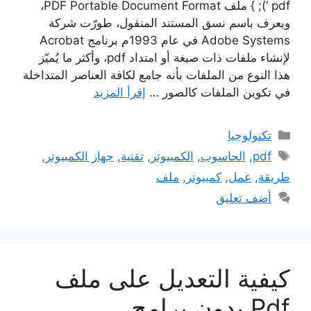
pdf ‘); } ملف PDF Portable Document Format،
ويعرف باسم نسق المستند المنقول، طورّت شركة
Adobe Systems في عام 1993م برنامج Acrobat
لإنشاء ملفات ذات صيغة أو امتداد pdf، وأكثر ما يُميّز
هذا النوع من الملفات بأنه جامع لكافة العناصر المتداخلة
في تكوين الملفات كالصور …
إقرأ المزيد
التصنيفات
تكنولوجيا
الوسوم
pdf
,
الحاسوب
,
الكمبيوتر
,
تقنية
,
جهاز الكمبيوتر
,
طريقة
,
عمل
,
كمبيوتر
,
ملف
أضف تعليق
كيفية التعديل على ملف
Pdf بدون برامج