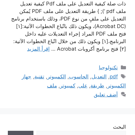
ذات صلة كيفية التعديل على ملف Pdf كيفية تعديل
ملف pdf ‘); } طريقة التعديل على ملف PDF يُمكن
التعديل على ملفٍ من نوع PDF، وذلك باستخدام برنامج
(Acrobat DC)، ويكون ذلك باتّباع الخطوات الآتية:[١]
فتح ملف PDF المراد إجراء التعديلات عليه داخل
البرنامج،[١] ويكون ذلك من خلال اتّباع الخطوات الآتية:
[٢] فتح برنامج أكروبات Acrobat …
إقرأ المزيد
التصنيفات
تكنولوجيا
الوسوم
pdf
,
التعديل
,
الحاسوب
,
الكمبيوتر
,
تقنية
,
جهاز
الكمبيوتر
,
طريقة
,
على
,
كمبيوتر
,
ملف
أضف تعليق
البحث