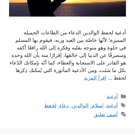
أدعية لحفظ الوالدين الدعاء من الطاعات الجميلة
المميزة؛ لأنّها خاصّة بين العبد وربه، فيقوم بها المسلم
في خلوة وهو متوجه بقلبه وفكره إلى الله رافعًا أكفه
ومنصرفًا عن الدنيا إلى خالقها، إقرارًا منه بأن الله وحده
هو القادر على الاستجابة والعطاء، كما أنّه بإمكانك الدّعاء
بكل ما شئت، ومن الأدعية المأثورة التي يُمكنك ذِكرها
لحفظ …
إقرأ المزيد
التصنيفات
أدعية
الوسوم
أدعية
,
إسلام
,
الوالدين
,
دعاء
,
لحفظ
أضف تعليق