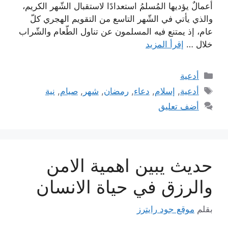
أعمالٌ يؤديها المُسلمُ استعدادًا لاستقبال الشّهر الكريم،
والذي يأتي في الشّهر التاسع من التقويم الهجري كلّ
عام، إذ يمتنع فيه المسلمون عن تناول الطّعام والشّراب
خلال …
إقرأ المزيد
التصنيفات
أدعية
الوسوم
أدعية
,
إسلام
,
دعاء
,
رمضان
,
شهر
,
صيام
,
نية
أضف تعليق
حديث يبين اهمية الامن
والرزق في حياة الانسان
بقلم
موقع جود رايترز