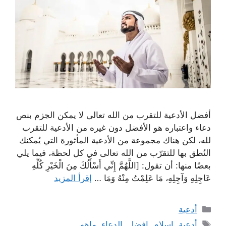
أفضل الأدعية للتقرب من الله تعالى لا يمكن الجزم بنص
دعاء واعتباره هو الأفضل دون غيره من الأدعية للتقرب
لله، لكن هناك مجموعة من الأدعية المأثورة التي يُمكنك
النُطق بها للتقرّب من الله تعالى في كل لحظة، فيما يلي
بعضًا منها: أن تقول: [اللَّهُمَّ إِنِّي أَسْأَلُكَ مِنَ الْخَيْرِ كُلِّهِ
عَاجِلِهِ وَآجِلِهِ، مَا عَلِمْتُ مِنْهُ وَمَا …
إقرأ المزيد
التصنيفات
أدعية
الوسوم
أدعية
,
إسلام
,
افضل
,
الدعاء
,
ماهو