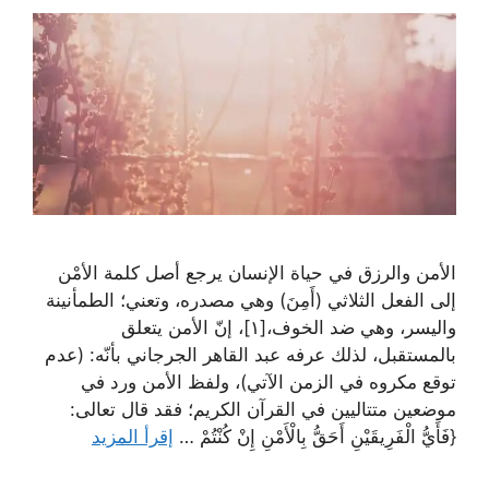
الأمن والرزق في حياة الإنسان يرجع أصل كلمة الأمْن
إلى الفعل الثلاثي (أَمِنَ) وهي مصدره، وتعني؛ الطمأنينة
واليسر، وهي ضد الخوف،[١]، إنّ الأمن يتعلق
بالمستقبل، لذلك عرفه عبد القاهر الجرجاني بأنّه: (عدم
توقع مكروه في الزمن الآتي)، ولفظ الأمن ورد في
موضعين متتاليين في القرآن الكريم؛ فقد قال تعالى:
{فَأَيُّ الْفَرِيقَيْنِ أَحَقُّ بِالْأَمْنِ إِنْ كُنْتُمْ …
إقرأ المزيد