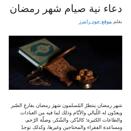
دعاء نية صيام شهر رمضان
بقلم
موقع جود رايترز
شهر رمضان ينتظرُ المُسلمون شهرَ رمضان بفارغِ الصّبر
ويعدّون له اللّيالي والأيّام وذلك لما فيه من العبادات
والطاعات الكثيرة؛ كالذّكر، والشّكر، وصلّة الرّحم،
ومساعدة الفقراء والمحتاجين وغيرها، وكذلك توجدُ