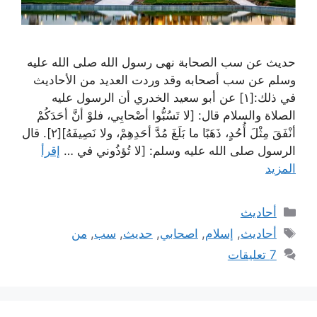
حديث عن سب الصحابة نهى رسول الله صلى الله عليه
وسلم عن سب أصحابه وقد وردت العديد من الأحاديث
في ذلك:[١] عن أبو سعيد الخدري أن الرسول عليه
الصلاة والسلام قال: [لا تَسُبُّوا أصْحابِي، فلوْ أنَّ أحَدَكُمْ
أنْفَقَ مِثْلَ أُحُدٍ، ذَهَبًا ما بَلَغَ مُدَّ أحَدِهِمْ، ولا نَصِيفَهُ][٢]. قال
الرسول صلى الله عليه وسلم: [لا تُؤذُوني في …
إقرأ
المزيد
التصنيفات
أحاديث
الوسوم
أحاديث
,
إسلام
,
اصحابي
,
حديث
,
سب
,
من
7 تعليقات