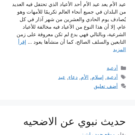
عيد الأم يعد عيد الأم أحد الأعياد الذي تحتفل فيه العديد
من البلدان في جميع أنحاء العالم تكريمًا للأمهات وهو
يُصادف يوم الحادي والعشرين من شهر آذار في كل
عام، إلا أن هذا النوع من الأعياد فيه مخالفة للأعياد
الشرعية، وبالتالي فهي بدع لم تكن معروفة على زمن
التابعين والسلف الصالح، كما أن منشأها يعود …
إقرأ
المزيد
التصنيفات
أدعية
الوسوم
أدعية
,
إسلام
,
الأم
,
دعاء
,
عيد
أضف تعليق
حديث نبوي عن الاضحيه
بقلم
موقع جود رايترز