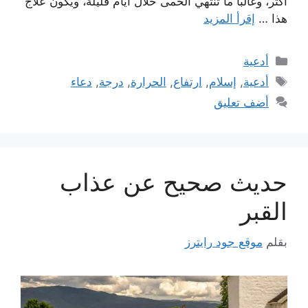
أكثر، وغالبًا ما تنتهي الحمى خلال أيام قليلة، ويكون علاج
هذا …
إقرأ المزيد
التصنيفات
أدعية
الوسوم
أدعية
,
إسلام
,
ارتفاع
,
الحرارة
,
درجة
,
دعاء
أضف تعليق
حديث صحيح عن عذاب
القبر
بقلم
موقع جود رايترز