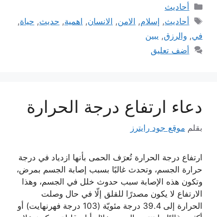
التصنيفات
أحاديث
الوسوم
أحاديث
,
إسلام
,
الامن
,
الانسان
,
اهمية
,
حديث
,
حياة
,
في
,
والرزق
,
يبين
أضف تعليق
دعاء ارتفاع درجة الحرارة
بقلم
موقع جود رايترز
ارتفاع درجة الحرارة تُعرَف الحمى بأنها ازدياد في درجة
حرارة الجسم، وتحدث غالبًا بسبب إصابة الجسم بمرض،
وتكون هذه الإصابة سبب حدوث خلل في الجسم، وهذا
الارتفاع لا يكون مصدرًا للقلق إلّا في حال وصلت
الحرارة إلى 39.4 درجة مئويّة (103 درجة فهرنهايت) أو