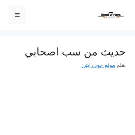
نتقل
لى
القائمة
لمحتوى
حديث من سب اصحابي
بقلم
موقع جود رايترز