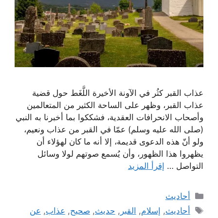
عذاب القبر كثُر في الآونة الأخيرة اللَّغَط حول قضية
عذاب القبر، وظهر على الساحة الكثير من المتعالمين
وأصحاب الانحرافات العقدية، فشككوا بما أخبرنا به النبي
(صلى الله عليه وسلم) عمّا في القبر من عذاب ونعيم،
ولو أنّ هذه الدعوى قديمة، إلا أنه ما كان لهؤلاء أن
يظهروا هذا الظهور، وأن يُسمع صوتهم لولا وسائل
التواصل …
إقرأ المزيد
التصنيفات
أحاديث
الوسوم
أحاديث
,
إسلام
,
القبر
,
حديث
,
صحيح
,
عذاب
,
عن