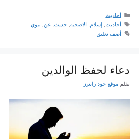
التصنيفات
أحاديث
الوسوم
أحاديث
,
إسلام
,
الاضحيه
,
حديث
,
عن
,
نبوي
أضف تعليق
دعاء لحفظ الوالدين
بقلم
موقع جود رايترز