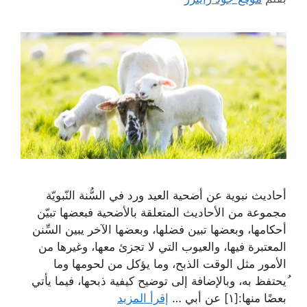
أحاديث نبوية عن أضحية العيد ورد في السُّنة النّبويّة
مجموعة من الأحاديث المتعلقة بالأضحية فبعضها تبيّن
أحكامها، وبعضها تبين فضلها، وبعضها الآخر يبين السِّنن
المعتبرة فيها، والعيوب التي لا تجزئ معها، وغيرها من
الأمور مثل الوقت الذبح، وما يؤكل من لحومها وما
ُيحتفظ به، وبالإضافة إلى توضيح كيفية ذبحها، فيما يأتي
بعضًا منها:[١] عن أبي …
إقرأ المزيد