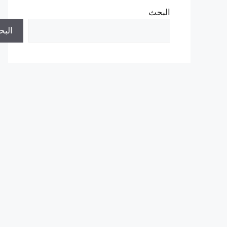
البحث
الب