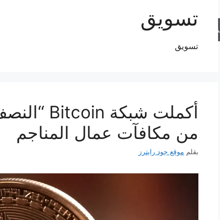
تسويق
حث
تسويق
أكملت شبكة 
من مكافآت عمال المناجم
بقلم
موقع جود رايترز