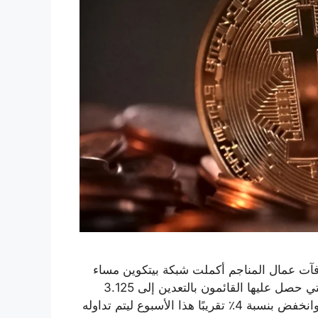
لاق من مكافآت عمال المناجم أكملت شبكة بيتكوين مساء
الجمعة “النصف” الرابع لها، مما أدى إلى خفض المكافآت التي حصل عليها القائمون بالتعدين إلى 3.125
بيتكوين من 6.25. كان سعر البيتكوين متقلبًا قبل الحدث، وانخفض بنسبة 4٪ تقريبًا هذا الأسبوع ليتم تداوله