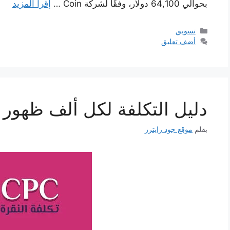
بحوالي 64,100 دولار، وفقًا لشركة Coin …
إقرأ المزيد
التصنيفات
تسويق
أضف تعليق
دليل التكلفة لكل ألف ظهور 
بقلم
موقع جود رايترز