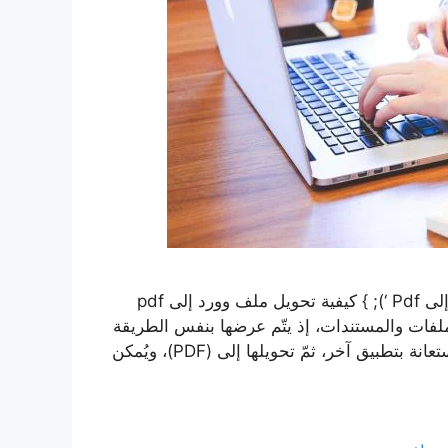
ذات صلة كيفية تحويل الوورد إلى pdf كيفية تحويل الوورد إلى Pdf ‘); } كيفية تحويل ملف وورد إلى pdf
لتوزيع الملفات والمستندات، إذ يتّم عرضها بنفس الطريقة
من قبل كافة الأطراف، وعادةً ما يتّم إنشاء المستندات بالاستعانة بتطبيق آخر، ثمّ تحويلها إلى (PDF)، ويُمكن