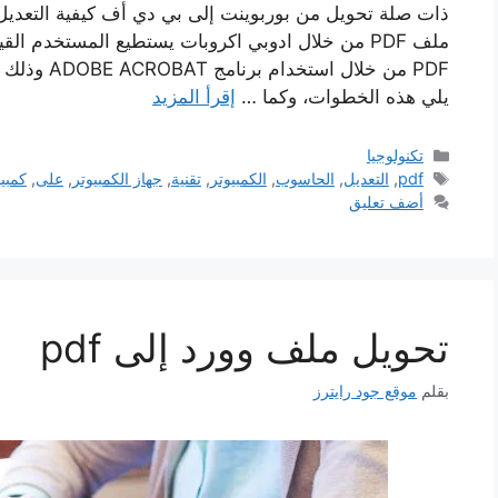
ملف PDF من خلال ادوبي اكروبات يستطيع المستخدم ال
PDF من خلال
يلي هذه الخطوات، وكما …
إقرأ المزيد
التصنيفات
تكنولوجيا
الوسوم
pdf
,
التعديل
,
الحاسوب
,
الكمبيوتر
,
تقنية
,
جهاز الكمبيوتر
,
على
,
كمبي
أضف تعليق
تحويل ملف وورد إلى pdf
بقلم
موقع جود رايترز