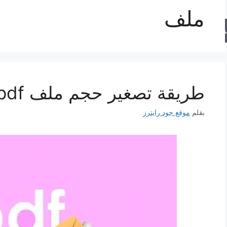
ملف
حث
طريقة تصغير حجم ملف pdf
بقلم
موقع جود رايترز