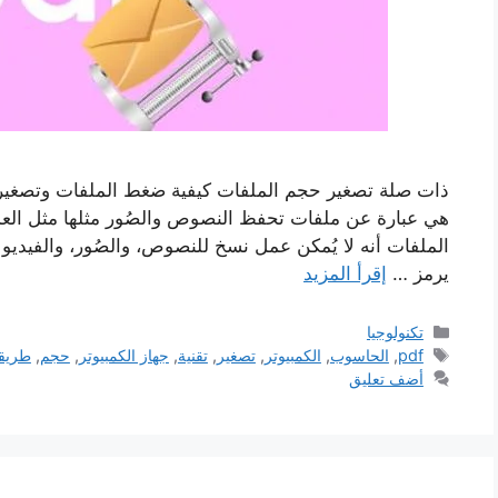
هي عبارة عن ملفات تحفظ النصوص والصُور مثلها مثل العديد 
الملفات أنه لا يُمكن عمل نسخ للنصوص، والصُور، والفيديو 
يرمز …
إقرأ المزيد
التصنيفات
تكنولوجيا
الوسوم
pdf
,
الحاسوب
,
الكمبيوتر
,
تصغير
,
تقنية
,
جهاز الكمبيوتر
,
حجم
,
طريق
أضف تعليق