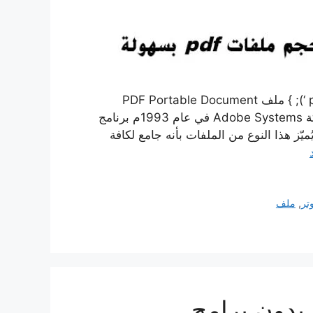
ذات صلة كيفية عمل ملف pdf كيفية تحويل الوورد إلى pdf ‘); } ملف PDF Portable Document
Format، ويعرف باسم نسق المستند المنقول، طورّت شركة Adobe Systems في عام 1993م برنامج
 ذات صيغة أو امتداد pdf، وأكثر ما يُميّز هذا النوع من الملفات بأنه جامع لكافة
تر
,
ملف