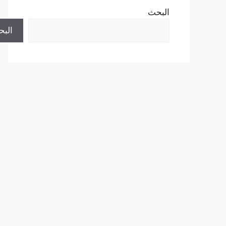
البحث
الب