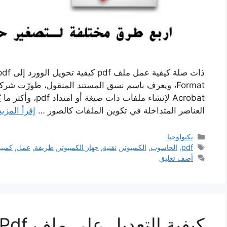
Acrobat لإنشاء ملفات
العناصر المتداخلة في تكوين الملفات كالصور …
إقرأ المزيد
التصنيفات
تكنولوجيا
الوسوم
pdf
,
الحاسوب
,
الكمبيوتر
,
تقنية
,
جهاز الكمبيوتر
,
طريقة
,
عمل
,
كمبيو
أضف تعليق
كيفية التعديل على ملف Pdf بدون برامج