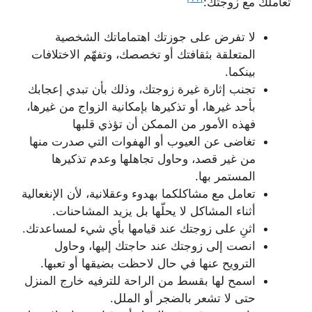
تعاملك مع زوجتك:
لا تفرض على جوزتك اهتماماتك الشخصية
المتعلقة بثقافتك أو تخصصك، وتفهّم الاختلافات
بينكما.
تجنب إثارة غيرة زوجتك، وذلك بأن تبدي إعجابك
بأحد غيرها، أو تذكيرها بإمكانية الزواج من غيرها،
فهذه الأمور من الممكن أن تؤذي قلبها
تغاضى عن العيوب أو الهفوات التي صدرت منها
من غير قصد، وحاول تجاهلها وعدم تذكيرها
المستمر بها.
تعامل مع مشاكلكما بهدوء وعقلانية، لأن الإنغعالية
أثناء المشاكل لا يحلّها بل يزيد المشاحنات.
اثنِ على زوجتك عند قيامها بأي شيء لمساعدتك.
انصت إلى زوجتك عند حاجتك إليها، وحاول
الترويح عنها في حال لاحظت بضيقها أو تعبها.
اسمح لها بقسط من الراحة للترفيه خارج المنزل
حتى لا تشعر بالضجر أو الملل.