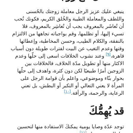
ينبغي عليك عزيز الرجل معاملة زوجتك بالحُسنى
واللطف والمعاملة الطيبة والخُلق الكريم، فكونك تُحب
أن تُعاشَر بالمعروف يجب أن تُعاشِر بالمعروف، فلا
تسيء إليها، أو تظلمها، وقم بواجباته تجاهها من الالتزام
بالنفقة، والكلام الطيب، وحسن المخاطبة، وإعطائها
وقتها وعدم التغيب عن البيت لفترات طويلة دون أسباب
[٩]
قاهرة،
وعند نشوب الخلافات اسعى إلى حلّها وعدم
الاكثار منها أو تطويل مدّة الخلاف، فالخلافات بين
الزوجين أمرًا طبيعيًا لكن دون كثرة، واهدف إلى حلّها
بحوار بنّاء وموضوعي، واعلم بأن قوامة الرجل على
المرأة لا يعني التعالي أو التكبر أو البطش، بل تعني
[١٠]
الرعاية، والرحمة، والرأفة.
قد يُهِمُّكَ
توجد عدّة وصايا يومية يمكنكَ الاستفادة منها لتحسين
[١١]