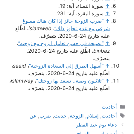
↑
سورة النساء، آية: 19.
↑
سورة البقرة، آية: 231.
↑
“ضرب الزوجة جائز إذا كان هناك مسوغ
شرعي مع عدم تجاوز ذلك”
،
islamweb
، اطّلع
عليه بتاريخ 24-6-2020. بتصرّف.
↑
“نصيحة في حسن تعامل الزوج مع زوجته”
،
binbaz
، اطّلع عليه بتاريخ 24-6-2020.
بتصرّف.
↑
“أسهل الطرق إلى السعادة الزوجية”
،
saaid
،
اطّلع عليه بتاريخ 24-6-2020. بتصرّف.
↑
“ثلاثـون وصية.. تسعد بها زوجتك”
،
islamway
،
اطّلع عليه بتاريخ 24-6-2020. بتصرّف.
التصنيفات
أحاديث
الوسوم
أحاديث
,
إسلام
,
الزوجة
,
حديث
,
ضرب
,
عن
دعاء يوم عيد الفطر
أدعية لتيسير الزواج