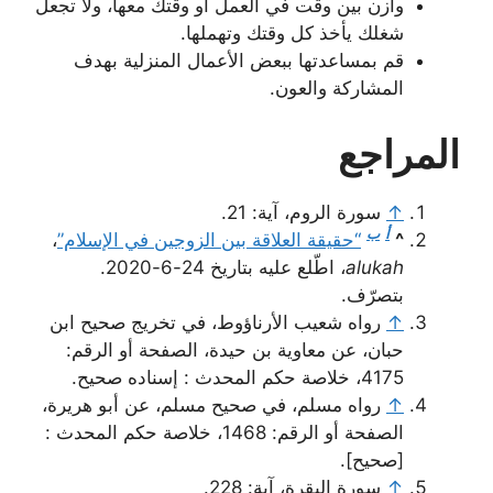
وازن بين وقت في العمل أو وقتك معها، ولا تجعل
شغلك يأخذ كل وقتك وتهملها.
قم بمساعدتها ببعض الأعمال المنزلية بهدف
المشاركة والعون.
المراجع
↑
سورة الروم، آية: 21.
أ
ب
^
“حقيقة العلاقة بين الزوجين في الإسلام”
،
alukah
، اطّلع عليه بتاريخ 24-6-2020.
بتصرّف.
↑
رواه شعيب الأرناؤوط، في تخريج صحيح ابن
حبان، عن معاوية بن حيدة، الصفحة أو الرقم:
4175، خلاصة حكم المحدث : إسناده صحيح.
↑
رواه مسلم، في صحيح مسلم، عن أبو هريرة،
الصفحة أو الرقم: 1468، خلاصة حكم المحدث :
[صحيح].
↑
سورة البقرة، آية: 228.