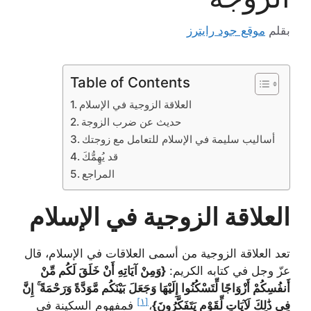
بقلم
موقع جود رايترز
Table of Contents
العلاقة الزوجية في الإسلام
حديث عن ضرب الزوجة
أساليب سليمة في الإسلام للتعامل مع زوجتك
قد يُهِمُّكَ
المراجع
العلاقة الزوجية في الإسلام
تعد العلاقة الزوجية من أسمى العلاقات في الإسلام، قال
عزّ وجل في كتابه الكريم:
{وَمِنْ آيَاتِهِ أَنْ خَلَقَ لَكُم مِّنْ
أَنفُسِكُمْ أَزْوَاجًا لِّتَسْكُنُوا إِلَيْهَا وَجَعَلَ بَيْنَكُم مَّوَدَّةً وَرَحْمَةً ۚ إِنَّ
[١]
فِي ذَٰلِكَ لَآيَاتٍ لِّقَوْمٍ يَتَفَكَّرُونَ}
،
فمفهوم السكينة في