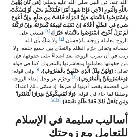
الله عنه، عن النبي صلّى الله عليه وسلّم:
[مَن كانَ يُؤْمِنُ
باللَّهِ وَالْيَومِ الآخِرِ، فَإِذَا شَهِدَ أَمْرًا فَلْيَتَكَلَّمْ بخَيْرٍ، أَوْ لِيَسْكُتْ،
وَاسْتَوْصُوا بالنِّسَاءِ، فإنَّ المَرْأَةَ خُلِقَتْ مِن ضِلَعٍ، وإنَّ أَعْوَجَ
شيءٍ في الضِّلَعِ أَعْلَاهُ، إنْ ذَهَبْتَ تُقِيمُهُ كَسَرْتَهُ، وإنْ تَرَكْتَهُ
[٤]
لَمْ يَزَلْ أَعْوَجَ، اسْتَوْصُوا بالنِّسَاءِ خَيْرًا]
،
فينبغي على
[٢]
الزوج معاملة زوجته بالإحسان،
ولا شكّ بأن الله
سبحانه وتعالى حرّم الظلم والتعدّي بين جميع خلقه، ولا
ريب في أن ضرب الزوجة يعد اعتداءً على حقوقها، فإن
من حقوقها معاملتها ومعاشرتها بالمعروف كما في قوله
[٥]
تعالى:
{وَلَهُنَّ مِثْلُ الَّذِي عَلَيْهِنَّ بِالْمَعْرُوفِ}
،
وفي قوله:
[٦]
{وَعَاشِرُوهُنَّ بِالْمَعْرُوفِ}
،
وحرّم عز وجل إبقاء الزوجة
في العصمة بقصد أذيتها أو ضرها، إذ سمّى ذلك اعتداءً
وظلمًا لما جاء في قوله:
{وَلَا تُمْسِكُوهُنَّ ضِرَارًا لِّتَعْتَدُوا ۚ
[٨]
[٧]
وَمَن يَفْعَلْ ذَٰلِكَ فَقَدْ ظَلَمَ نَفْسَهُ}
.
أساليب سليمة في الإسلام
للتعامل مع زوجتك