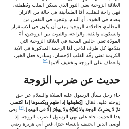
العلاقة الزوجية يعني النور الذي يسكن القلب ويُطمئنه،
فهي راحة للقلب، أمّا الطمأنينة هي حالة من الاتزان
ينعدم في الخوف أو الندم، وتتجرد في النفس من
المطامع، فالعلاقة الزوجية ينبغي أن يكون في الاستقرار،
والسكون، والثقة، والراحة، والثبوت بين الزوجين، أمّ
المودّة تعني خالص المحبة في العلاقة الزوجية التي
يقدّمها كل طرف للآخر، أمّا الرحمة المذكورة في الآية
الكريمة تعني رقّة القلب الإحسان، ومبادرة فعل الخير،
[٢]
والعطف على الزوجة وتخفيف آلامها.
حديث عن ضرب الزوجة
جاء رجل يسأل الرسول عليه الصلاة والسلام عن حق
زوجته عليه، فقال:
[يُطعِمُها إذا طعِم ويكسوها إذا اكتسى
[٣]
ثمَّ لا يضرِبُ الوجهَ ولا يُقبِّحُ ولا يهجُرُ إلَّا في البيتِ]
،
وفي
هذا الحديث جاء على نهي الرسول للضرب الزوجة، إذ
أوصى الدين الحنيف بالنساء خيرًا، فعن أبي هريرة رضي