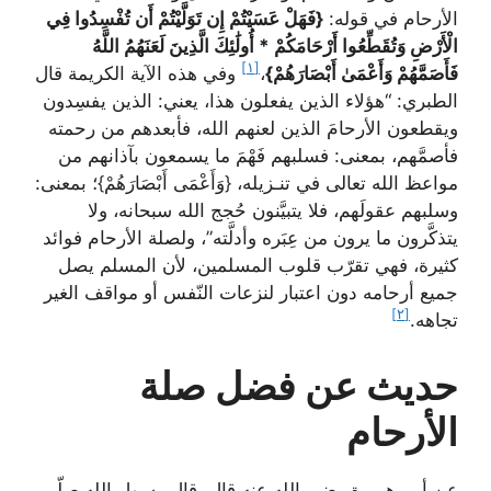
الأرحام في قوله:
{فَهَلْ عَسَيْتُمْ إِن تَوَلَّيْتُمْ أَن تُفْسِدُوا فِي
الْأَرْضِ وَتُقَطِّعُوا أَرْحَامَكُمْ * أُولَٰئِكَ الَّذِينَ لَعَنَهُمُ اللَّهُ
[١]
فَأَصَمَّهُمْ وَأَعْمَىٰ أَبْصَارَهُمْ}
،
وفي هذه الآية الكريمة قال
الطبري: “هؤلاء الذين يفعلون هذا، يعني: الذين يفسِدون
ويقطعون الأرحامَ الذين لعنهم الله، فأبعدهم من رحمته
فأصمَّهم، بمعنى: فسلبهم فَهْمَ ما يسمعون بآذانهم من
مواعظ الله تعالى في تنـزيله، {وَأَعْمَى أَبْصَارَهُمْ}؛ بمعنى:
وسلبهم عقولَهم، فلا يتبيَّنون حُجج الله سبحانه، ولا
يتذكَّرون ما يرون من عِبَره وأدلَّته”، ولصلة الأرحام فوائد
كثيرة، فهي تقرّب قلوب المسلمين، لأن المسلم يصل
جميع أرحامه دون اعتبار لنزعات النّفس أو مواقف الغير
[٢]
تجاهه.
حديث عن فضل صلة
الأرحام
عن أبي هريرة رضي الله عنه قال، قال رسول الله صلّى