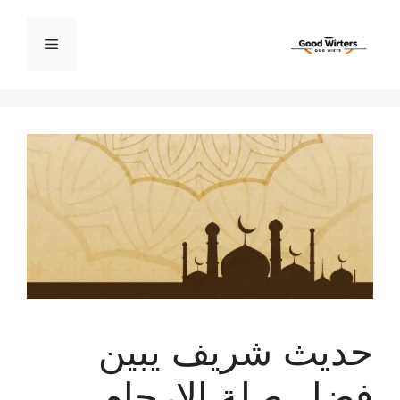
نتقل
لى
القائمة
لمحتوى
حديث شريف يبين
فضل صلة الارحام