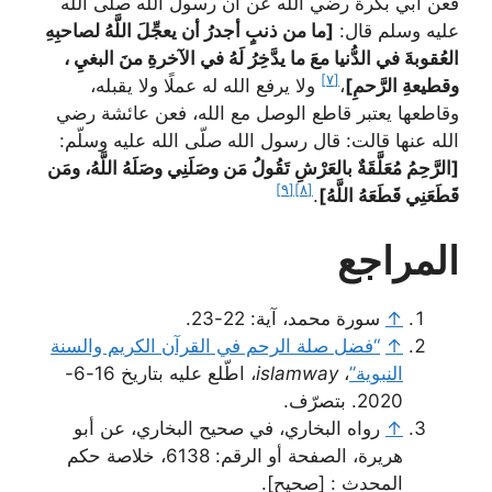
فعن أبي بكرة رضي الله عن أن رسول الله صلّى الله
عليه وسلم قال:
[ما من ذنبٍ أجدرُ أن يعجِّلَ اللَّهُ لصاحبِهِ
العُقوبةَ في الدُّنيا معَ ما يدَّخِرُ لَهُ في الآخرةِ منَ البغيِ ،
[٧]
وقطيعةِ الرَّحمِ]
،
ولا يرفع الله له عملًا ولا يقبله،
وقاطعها يعتبر قاطع الوصل مع الله، فعن عائشة رضي
الله عنها قالت: قال رسول الله صلّى الله عليه وسلّم:
[الرَّحِمُ مُعَلَّقَةٌ بالعَرْشِ تَقُولُ مَن وصَلَنِي وصَلَهُ اللَّهُ، ومَن
[٩]
[٨]
قَطَعَنِي قَطَعَهُ اللَّهُ]
.
المراجع
↑
سورة محمد، آية: 22-23.
↑
“فضل صلة الرحم في القرآن الكريم والسنة
النبوية”
،
islamway
، اطّلع عليه بتاريخ 16-6-
2020. بتصرّف.
↑
رواه البخاري، في صحيح البخاري، عن أبو
هريرة، الصفحة أو الرقم: 6138، خلاصة حكم
المحدث : [صحيح].