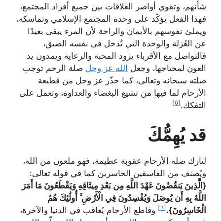
شأنهم، وتقوي أواصر العلاقات بين جميع أفراد المجتمع،
فهذا الفعل يؤكّد على وحدة المجتمع الإسلامي وتماسكه،
ويملئ نفوسهم بالأيمان والراحة لأن المرء يبقى بعيدًا
عن العُزلة والوحدة التي تُدخل في نفسه الضيق،
فالتواصل مع الأقرباء يزود المحبة والرعاية ويمدون يد
العون لمحتاجها، وجعل
الله عز وجل
صلة الرحم توجب
صلته سبحانه وتعالى، كما حذّر عز وجل من قطيعة
الأرحام لما فيها من تشيع البغضاء والعداوة، وتعمل على
[٥]
التفكك.
قد يُهِمُّكَ
لتارك صلة الأرحام عقوبة عظيمة، فهو ملعون من الله،
ويُصنف من الفاسقين الخاسرين كما في قوله تعالى:
{الَّذِينَ يَنقُضُونَ عَهْدَ اللَّهِ مِن بَعْدِ مِيثَاقِهِ وَيَقْطَعُونَ مَا أَمَرَ
اللَّهُ بِهِ أَن يُوصَلَ وَيُفْسِدُونَ فِي الْأَرْضِ ۚ أُولَٰئِكَ هُمُ
[٦]
الْخَاسِرُونَ}
،
وقاطع الأرحام يُعاقب في الدنيا والآخرة،