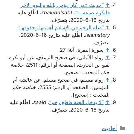
↑
“حديث «من كان يؤمن بالله واليوم الآخر
فليكرم ضيفه..»”
،
khaledalsabt
، اطّلع عليه
بتاريخ 16-6-2020. بتصرّف.
↑
“صلة الرحم في الإسلام أهميتها وحقوقها”
،
islamstory
، اطّلع عليه بتاريخ 16-6-2020.
بتصرّف.
↑
سورة البقرة، آية: 27.
↑
رواه الألباني، في صحيح الترمذي، عن أبو بكرة
نفيع بن الحارث، الصفحة أو الرقم: 2511، خلاصة
حكم المحدث : صحيح.
↑
رواه مسلم، في صحيح مسلم، عن عائشة أم
المؤمنين، الصفحة أو الرقم: 2555، خلاصة حكم
المحدث : [صحيح].
↑
“لا يدخل الجنة قاطع رحم”
،
saaid
، اطّلع عليه
بتاريخ 16-6-2020. بتصرّف.
التصنيفات
أحاديث