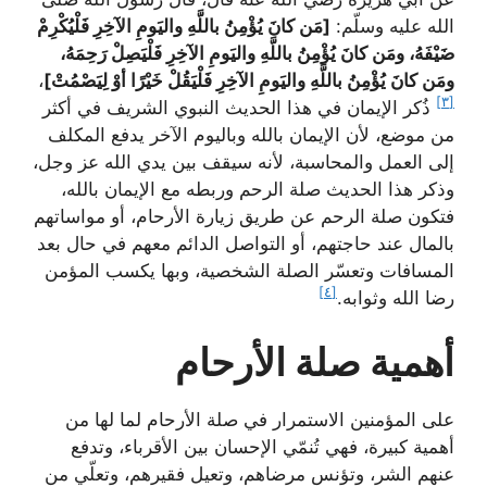
الله عليه وسلّم:
[مَن كانَ يُؤْمِنُ باللَّهِ واليَومِ الآخِرِ فَلْيُكْرِمْ
ضَيْفَهُ، ومَن كانَ يُؤْمِنُ باللَّهِ واليَومِ الآخِرِ فَلْيَصِلْ رَحِمَهُ،
ومَن كانَ يُؤْمِنُ باللَّهِ واليَومِ الآخِرِ فَلْيَقُلْ خَيْرًا أوْ لِيَصْمُتْ]
،
[٣]
ذُكر الإيمان في هذا الحديث النبوي الشريف في أكثر
من موضع، لأن الإيمان بالله وباليوم الآخر يدفع المكلف
إلى العمل والمحاسبة، لأنه سيقف بين يدي الله عز وجل،
وذكر هذا الحديث صلة الرحم وربطه مع الإيمان بالله،
فتكون صلة الرحم عن طريق زيارة الأرحام، أو مواساتهم
بالمال عند حاجتهم، أو التواصل الدائم معهم في حال بعد
المسافات وتعسّر الصلة الشخصية، وبها يكسب المؤمن
[٤]
رضا الله وثوابه.
أهمية صلة الأرحام
على المؤمنين الاستمرار في صلة الأرحام لما لها من
أهمية كبيرة، فهي تُنمّي الإحسان بين الأقرباء، وتدفع
عنهم الشر، وتؤنس مرضاهم، وتعيل فقيرهم، وتعلّي من