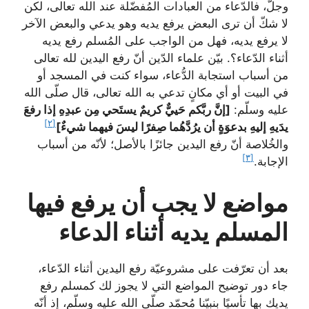
وجلّ، فالدّعاء من العبادات المُفضّلة عند الله تعالى، لكن
لا شكّ أن ترى البعض يرفع يديه وهو يدعي والبعض الآخر
لا يرفع يديه، فهل من الواجب على المُسلم رفع يديه
أثناء الدّعاء؟. بيّن علماء الدّين أنّ رفع اليدين لله تعالى
من أسباب استجابة الدُّعاء، سواء كنت في المسجد أو
في البيت أو أي مكانٍ تدعي به الله تعالى، قال صلّى الله
عليه وسلّم:
[إنَّ ربَّكم حَييٌّ كريمٌ يستَحي مِن عبدِهِ إذا رفعَ
[٢]
يدَيهِ إليهِ بدعوَةٍ أن يرُدَّهُما صِفرًا ليسَ فيهما شيءٌ]
والخُلاصة أنّ رفع اليدين جائزًا بالأصل؛ لأنّه من أسباب
[٣]
الإجابة.
مواضع لا يجب أن يرفع فيها
المسلم يديه أثناء الدعاء
بعد أن تعرّفت على مشروعيّة رفع اليدين أثناء الدّعاء،
جاء دور توضيح المواضع التي لا يجوز لك كمسلم رفع
يديك بها تأسيًا بنبيّنا مُحمّد صلّى الله عليه وسلّم، إذ أنّه