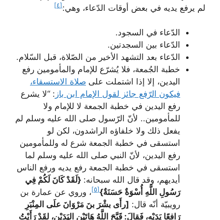
[٤]
لم يرفع يديه في بعض أوقات الدّعاء، وهي:
الدّعاء في السجود.
الدّعاء بين السجدتين.
الدّعاء بعد التشهد الأخير من الصّلاة، قبل السّلام.
خطبة الجُمعة، فلا يُشرّع للإمام والمأمومين رفع
اليدين، إلا إذا اشتملت على
صلاة الاستسقاء،
فيكون الرّفع جائز لقول الإمام ابن باز
: “لا يشرع
رفع اليدين في خطبة الجمعة لا للإمام ولا
للمأمومين.. لأنّ الرّسول صلى الله عليه وسلم لم
يفعل ذلك ولا خلفاؤه الراشدون، لكن لو
استسقى في خطبة الجمعة شرع له وللمأمومين
رفع اليدين، لأنّ النبي صلى الله عليه وسلم لما
استسقى في خطبة الجمعة رفع يديه ورفع الناس
أيديهم، وقد قال الله سبحانه:
{لَقَدْ كَانَ لَكُمْ فِي
[٥]
رَسُولِ اللَّهِ أُسْوَةٌ حَسَنَةٌ}
، وروي عن عمارة بن
رويبيّة أنّه قال:
[رأَى بشْرَ بنَ مَرْوَانَ علَى المِنْبَرِ
رَافِعًا يَدَيْهِ، فَقالَ: قَبَّحَ اللَّهُ هَاتَيْنِ اليَدَيْنِ، لقَدْ رَأَيْتُ