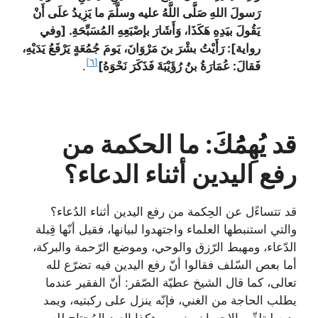
رَسولَ اللهِ صَلَّى اللَّهُ عليه وسلَّمَ ما يَزِيدُ علَى أَنْ
يَقُولَ بيَدِهِ هَكَذَا، وَأَشَارَ بإصْبَعِهِ المُسَبِّحَةِ. [وفي
رواية]: رَأَيْتُ بشْرَ بنَ مَرْوَانَ، يَومَ جُمُعَةٍ يَرْفَعُ يَدَيْهِ،
[٦]
فَقالَ: عُمَارَةُ بنُ رُؤَيْبَةَ فَذَكَرَ نَحْوَهُ]
.
قد يُهِمَُكَ: ما الحكمة من
رفع اليدين أثناء الدعاء؟
قد تتساءًل عن الحِكمة من رفع اليدين أثناء الدُعاء؟
والتي استنبطها العلماء واجتهدوا لبيانها، فقيل أنّها قِبلة
الدّعاء، ومهبط الرّزق والوحي، وموضع الرّحمة والبركة،
أما بعص السّلف فقالوا أنّ رفع اليدين فيه تضرّع لله
تعالى، كما قال الشيخ عطيّة الصّقر: أنّ الفقير عندما
يطلب الحاجة من الغني، فإنّه ينزل على ركبتيه، ويمد