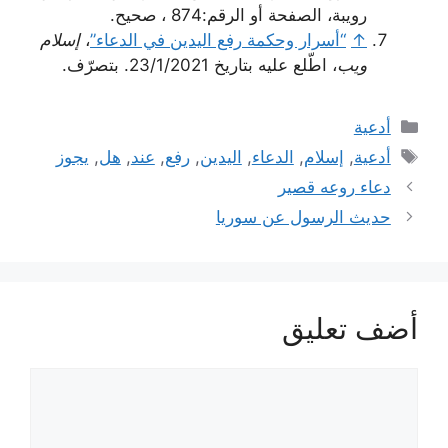
رويبة، الصفحة أو الرقم:874 ، صحيح.
↑
“أسرار وحكمة رفع اليدين في الدعاء”
،
إسلام
ويب
، اطّلع عليه بتاريخ 23/1/2021. بتصرّف.
التصنيفات
أدعية
الوسوم
أدعية
,
إسلام
,
الدعاء
,
اليدين
,
رفع
,
عند
,
هل
,
يجوز
دعاء روعه قصير
حديث الرسول عن سوريا
أضف تعليق
تعليق