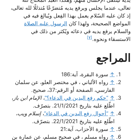
يديه ليتلقّى الإحسان منهم، وهكذا العبد المُحتاج لله
تعالى، عندما يجلس ويرفع يديه مُتضرّعًا مُتذللًا لله تعالى،
إذ كان عليه السّلام يعمل بهذا الفِعل ويُبالغ فيه في
المواضع الصحيحة، ولهذا كان
الرسول عليه الصلاة
والسلام يرفع يديه في دعائه ويُكثر من ذلك في
[٧]
الاستسقاء ونحوه.
المراجع
↑
سورة البقرة، آية:186
↑
رواه الألباني ، في مختصر العلو، عن سلمان
الفارسي، الصفحة أو الرقم:37، صحيح.
↑
“حكم رفع اليدين في الدعاء؟”
،
الإمام ابن باز
،
اطّلع عليه بتاريخ 21/1/2021. بتصرّف.
↑
“أحوال رفع اليدين في الدعاء”
،
إسلام ويب
،
اطّلع عليه بتاريخ 22/1/2021. بتصرّف.
↑
سورة الأحزاب، آية:21
↑
رواه مسلم ، في صحيح مسلم، عن عمارة بن