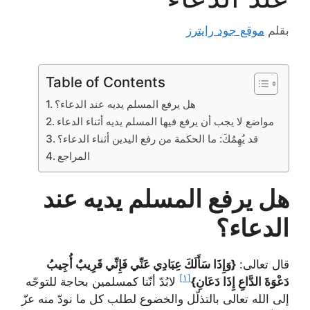
بقلم
موقع جود رايترز
Table of Contents
هل يرفع المسلم يديه عند الدعاء؟
مواضع لا يجب أن يرفع فيها المسلم يديه أثناء الدعاء
قد يُهِمَُكَ: ما الحكمة من رفع اليدين أثناء الدعاء؟
المراجع
هل يرفع المسلم يديه عند
الدعاء؟
قال تعالى:
{وَإِذَا سَأَلَكَ عِبَادِي عَنِّي فَإِنِّي قَرِيبٌ أُجِيبُ
[١]
دَعْوَةَ الدَّاعِ إِذَا دَعَانِ}
لابُدّ أنّنا كمسلمين بحاجة للتوجّه
إلى الله تعالى بالتذلّل والخضوع لطلب كل ما نودّ منه عزّ