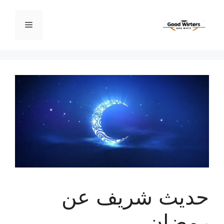
نتقل
لى
القائمة
لمحتوى
حديث شريف عن
رمضان