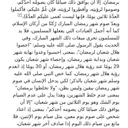
برمضانَ، إلا أن يوافقَ ذلك صيامًا كان يصومُه أحدُكم،
وصوموا لرؤيتِه، وأفطِروا لرؤيته، فإن غُمَّ عليكم، فأكملوا
[٣]
العدَّةَ ثلاثين يومًا، فإنها ليست تُغمى عليكم العدَّةُ)،
ويعدّ صوم شهر رمضان المبارك رُكنًا من أركان الإسلام،
كما أنه أجمل العبادات التي يفعلها المسلمين، فلا بد
للمسلمون تحري ميقات ذلك الشهر المبارك، وفي
الحديث يقول الرسول صلى الله عليه وسلم: “احصوا
هلال شعبان لرمضان”، بمعنى احسبوا وعدوا نهاية شهر
شعبان وبداية شهر رمضان، وإحصاء شهر شعبان يكون
29 يومًا عند رؤية هلال شهر رمضان، أو 30 يومًا إذ انعدم
رؤية هلال شهر رمضان، كما خص النبي صلى الله عليه
وسلم شهر شعبان بالذكر؛ لكي يدخل الإنسان في صوم
شهر رمضان بيقين وليس بظن، “ولا تخلطوا برمضان”
بمعنى عدم خلط الشهرين، وهذا يدل على عدم الصيام
يوم الشك وهو يوم الثلاثين من شهر شعبان، “إلا أن
يوافق ذلك صيامًا كان يصومه أحدكم”، بمعنى إذ اعتاد
شخص على صوم يوم معين، مثل صيام يوم الإثنين، فلا
مانع من صيام ذلك اليوم إذا صادف آخر شهر شعبان،