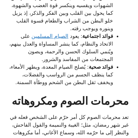
الشهوات ويقسيه وينكسر قوة الغضب والشهوة،
كما يحول بين القلب وبين الفكر والذكر، إذ يزيل
خلو البطن من الشراب والطعام قسوة القلب
وينوره ويوجب رقته.
فوائد اجتماعية
: يعود
الصيام المسلمين
على
الاتحاد والنظام، كما ينشر المساواة والعدل بينهم،
ويُنمي السلوك الحسن والرحمة، ويصون
المجتمعات من المفاسد والشرور.
فوائد صحية
: يُصلح الصيام المعدة، ويطهر الأمعاء،
كما ينظف الجسم من الرواسب والفضلات،
ويخفف ثقل البطن من الشحم ووطأة السمنة.
محرمات الصوم ومكروهاته
تعد محرمات الصوم كل أمر حرّم على الشخص فعله في
غير شهر رمضان، مثل؛ الغيبة والنميمة والقول الفاحش،
والنظر إلى ما حرّمه الله، وسماع الأغاني، أما مكروهات