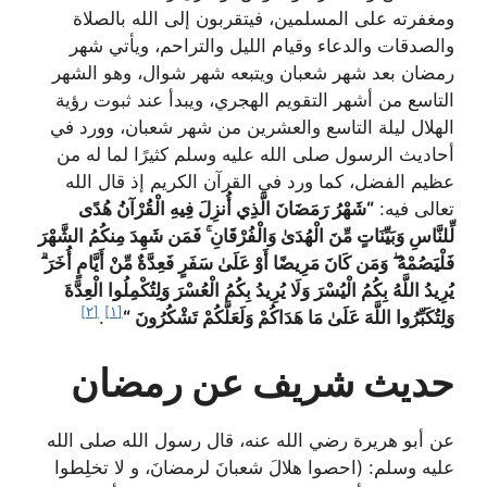
ومغفرته على المسلمين، فيتقربون إلى الله بالصلاة
والصدقات والدعاء وقيام الليل والتراحم، ويأتي شهر
رمضان بعد شهر شعبان ويتبعه شهر شوال، وهو الشهر
التاسع من أشهر التقويم الهجري، ويبدأ عند ثبوت رؤية
الهلال ليلة التاسع والعشرين من شهر شعبان، وورد في
أحاديث الرسول صلى الله عليه وسلم كثيرًا لما له من
عظيم الفضل، كما ورد في القرآن الكريم إذ قال الله
تعالى فيه:
“شَهْرُ رَمَضَانَ الَّذِي أُنزِلَ فِيهِ الْقُرْآنُ هُدًى
لِّلنَّاسِ وَبَيِّنَاتٍ مِّنَ الْهُدَىٰ وَالْفُرْقَانِ ۚ فَمَن شَهِدَ مِنكُمُ الشَّهْرَ
فَلْيَصُمْهُ ۖ وَمَن كَانَ مَرِيضًا أَوْ عَلَىٰ سَفَرٍ فَعِدَّةٌ مِّنْ أَيَّامٍ أُخَرَ ۗ
يُرِيدُ اللَّهُ بِكُمُ الْيُسْرَ وَلَا يُرِيدُ بِكُمُ الْعُسْرَ وَلِتُكْمِلُوا الْعِدَّةَ
[٢]
[١]
وَلِتُكَبِّرُوا اللَّهَ عَلَىٰ مَا هَدَاكُمْ وَلَعَلَّكُمْ تَشْكُرُونَ “
.
حديث شريف عن رمضان
عن أبو هريرة رضي الله عنه، قال رسول الله صلى الله
عليه وسلم: (احصوا هلالَ شعبانَ لرمضانَ، و لا تخلِطوا