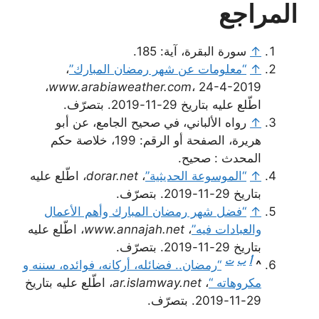
المراجع
↑
سورة البقرة، آية: 185.
↑
“معلومات عن شهر رمضان المبارك”
،
، 24-4-2019،
www.arabiaweather.com
اطّلع عليه بتاريخ 29-11-2019. بتصرّف.
↑
رواه الألباني، في صحيح الجامع، عن أبو
هريرة، الصفحة أو الرقم: 199، خلاصة حكم
المحدث : صحيح.
↑
“الموسوعة الحديثية”
،
dorar.net
، اطّلع عليه
بتاريخ 29-11-2019. بتصرّف.
↑
“فضل شهر رمضان المبارك وأهم الأعمال
والعبادات فيه”
،
www.annajah.net
، اطّلع عليه
بتاريخ 29-11-2019. بتصرّف.
أ
ب
ت
^
“رمضان.. فضائله، أركانه، فوائده، سننه و
مكروهاته “
،
ar.islamway.net
، اطّلع عليه بتاريخ
29-11-2019. بتصرّف.