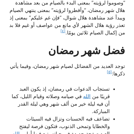
“وصوموا لرؤيته” بمعنى البدء بالصيام من بعد مشاهدة
هلال شهر رمضان، “وأفطروا لرؤيته” بمعنى ينتهي الصيام
ويبدأ عند مشاهدة هلال شوال، “فإن غم عليكم” بمعنى إذ
تعذر رؤية هلال الشهر لأي مانع من عواصف أو غيم فلا بد
[٤]
من إكمال الصيام ثلاثين يومًا.
فضل شهر رمضان
توجد العديد من الفضائل لصيام شهر رمضان، وفيما يأتي
[٥]
ذكرها:
تستجاب الدعوات في رمضان، إذ يكون العبد
قريبًا من
الله
في صيامه وصلاته وقيام الليل، كما
أن فيه ليلة خير من ألف شهر وهي ليلة القدر
المباركة.
تضاعف فيه الحسنات وتزال فيه السيئات
والخطايا وتمحى الذنوب، فتكون فرصة ليفتح
العبد صفحة جديدة في حياته يتبع فيها أوامر
الله