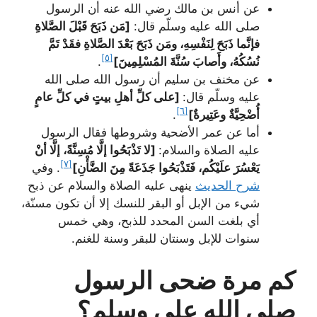
عن أنس بن مالك رضي الله عنه أن الرسول
صلى الله عليه وسلّم قال:
[مَن ذَبَحَ قَبْلَ الصَّلاةِ
فإنَّما ذَبَحَ لِنَفْسِهِ، ومَن ذَبَحَ بَعْدَ الصَّلاةِ فقَدْ تَمَّ
[٥]
نُسُكُهُ، وأَصابَ سُنَّةَ المُسْلِمِينَ]
.
عن مخنف بن سليم أن رسول الله صلى الله
عليه وسلّم قال:
[على كلِّ أهلِ بيتٍ في كلِّ عامٍ
[٦]
أُضْحِيَّةٌ وعَتِيرةٌ]
.
أما عن عمر الأضحية وشروطها فقال الرسول
عليه الصلاة والسلام:
[لا تَذْبَحُوا إلَّا مُسِنَّةً، إلَّا أنْ
[٧]
يَعْسُرَ علَيْكُم، فَتَذْبَحُوا جَذَعَةً مِنَ الضَّأْنِ]
. وفي
شرح الحديث
ينهى عليه الصلاة والسلام عن ذبح
شيء من الإبل أو البقر للنسك إلا أن تكون مسنّة،
أي بلغت السن المحدد للذبح، وهي خمس
سنوات للإبل وسنتان للبقر وسنة للغنم.
كم مرة ضحى الرسول
صلى الله علي وسلم؟