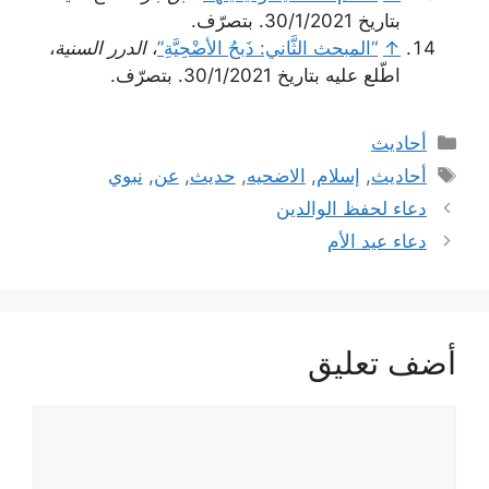
بتاريخ 30/1/2021. بتصرّف.
↑
“المبحث الثَّاني: ذَبحُ الأضْحِيَّةِ”
،
الدرر السنية
،
اطّلع عليه بتاريخ 30/1/2021. بتصرّف.
التصنيفات
أحاديث
الوسوم
أحاديث
,
إسلام
,
الاضحيه
,
حديث
,
عن
,
نبوي
دعاء لحفظ الوالدين
دعاء عيد الأم
أضف تعليق
تعليق