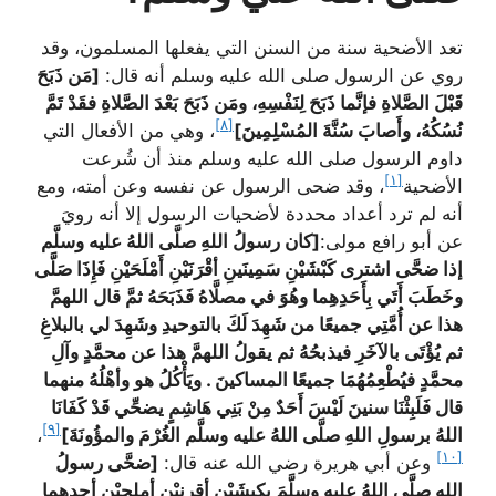
تعد الأضحية سنة من السنن التي يفعلها المسلمون، وقد
روي عن الرسول صلى الله عليه وسلم أنه قال:
[مَن ذَبَحَ
قَبْلَ الصَّلاةِ فإنَّما ذَبَحَ لِنَفْسِهِ، ومَن ذَبَحَ بَعْدَ الصَّلاةِ فقَدْ تَمَّ
[٨]
نُسُكُهُ، وأَصابَ سُنَّةَ المُسْلِمِينَ]
، وهي من الأفعال التي
داوم الرسول صلى الله عليه وسلم منذ أن شُرعت
[١]
الأضحية
، وقد ضحى الرسول عن نفسه وعن أمته، ومع
أنه لم ترد أعداد محددة لأضحيات الرسول إلا أنه رويَ
عن أبو رافع مولى:
[كان رسولُ اللهِ صلَّى اللهُ عليه وسلَّم
إذا ضحَّى اشترى كَبْشَيْنِ سَمِينَينِ أقْرَنَيْنِ أَمْلَحَيْنِ فَإِذَا صَلَّى
وخَطَبَ أَتَي بِأَحَدِهِما وهُوَ في مصلَّاهُ فَذَبَحَهُ ثمَّ قال اللهمَّ
هذا عن أُمَّتِي جميعًا من شَهِدَ لَكَ بالتوحيدِ وشَهِدَ لي بالبلاغِ
ثم يُؤْتَى بالآخَرِ فيذبحُهُ ثم يقولُ اللهمَّ هذا عن محمَّدٍ وآلِ
محمَّدٍ فيُطْعِمُهُمَا جميعًا المساكينَ . ويَأْكُلُ هو وأهْلُهُ منهما
قال فَلَبِثْنَا سنينَ لَيْسَ أَحَدٌ مِنْ بَنِي هَاشِمٍ يضحِّي قَدْ كَفَانَا
[٩]
اللهُ برسولِ اللهِ صلَّى اللهُ عليه وسلَّم الغُرْمَ والمؤُونَةَ]
،
[١٠]
وعن أبي هريرة رضي الله عنه قال:
[ضحَّى رسولُ
اللهِ صلَّى اللهُ عليهِ وسلَّمَ بكبشَيْنِ أقرنيْنِ أملحيْنِ أحدِهما