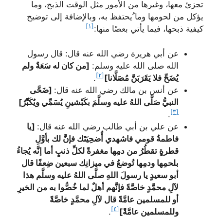
تجزئ معها، وغيرها من الأمور مثل الوقت الذبح، وما
يؤكل من لحومها وما ُيحتفظ به، وبالإضافة إلى توضيح
[١]
كيفية ذبحها، فيما يأتي بعضًا منها:
عن أبي هريرة رضي الله عنه قال: قال رسول
الله صلى الله عليه وسلم:
[من كان له سَعَةٌ ولم
[٢]
يُضَحِّ فلا يَقَرَبَنَّ مُصَلَّانا]
.
عن أنس بن مالك رضي الله عنه قال:
[ضَحَّى
النبيُّ صَلَّى اللهُ عليه وسلَّمَ بكَبْشينِ يُسَمِّي ويُكَبِّرُ]
[٣]
.
عن علي بن أبي طالب رضي الله عنه قال:
[يا
فاطمةُ قومي فاشهدي أُضحِيَتَك فإنَّ لك بأوَّلِ
قطرةٍ تقطُرُ من دمِها مغفرةً لكلِّ ذنبٍ أما إنَّه يُجاءُ
بلحمِها ودمِها تُوضعُ في ميزانِك سبعين ضِعفًا قال
أبو سعيدٍ يا رسولَ اللهِ صلَّى اللهُ عليه وسلَّم هذا
لآلِ محمَّدٍ خاصَّةً فإنَّهم أهلٌ لما خُصُّوا به من الخيرِ
أو للمسلمين عامَّةً قال لآلِ محمَّدٍ خاصَّةً
[٤]
وللمسلمين عامَّةً]
.