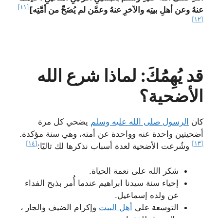
[١١]
عنهُ وعن أهلِ بيتِه والآخرِ عنهُ وعمَّن لم يُضَحِّ من أمَّتِه]
[١٢]
قد يُهِمَُكَ: لماذا شرع الله
الأضحية؟
كان
الرسول صلى الله عليه وسلم
يضحي كل مرة
أضحيتين واحدة عنه وواحدة عن أمته، وهي سنة مؤكدة.
[١٤]
[١٣]
وشُرعت الأضحية لعدة أسباب نذكرها لك تاليًا:
شكر الله على نعمة الحياة.
إحياء سنة سيدنا ابراهيم عندما أُمر بذبح الفداء
عن ولده إسماعيل.
التوسعة على
أهل البيت
وإكرام الضيف والجار ،