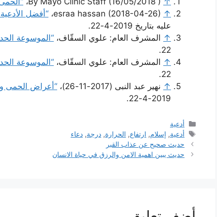
↑
By Mayo Clinic Staff (16/05/2018 )،
“الحمى
↑
esraa hassan (2018-04-26)،
“أفضل الأدعية
عليه بتاريخ 2019-4-22.
↑
المشرف العام: علوي السقّاف،
“الموسوعة الحديث
22.
↑
المشرف العام: علوي السقّاف،
“الموسوعة الحدي
22.
↑
نهير عبد النبى (2017-11-26)،
“أعراض الحمى ونص
2019-4-22.
التصنيفات
أدعية
الوسوم
أدعية
,
إسلام
,
ارتفاع
,
الحرارة
,
درجة
,
دعاء
حديث صحيح عن عذاب القبر
حديث يبين اهمية الامن والرزق في حياة الانسان
أضف تعليق