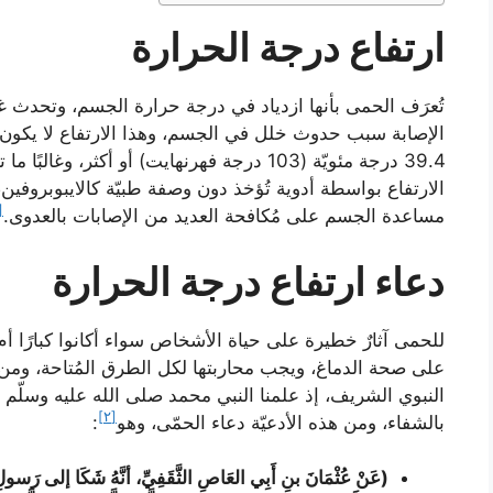
ارتفاع درجة الحرارة
تُعرَف الحمى بأنها ازدياد في درجة حرارة الجسم، وتحدث 
الإصابة سبب حدوث خلل في الجسم، وهذا الارتفاع لا يكون 
39.4 درجة مئويّة (103 درجة فهرنهايت) أو أكثر،
الارتفاع بواسطة أدوية تُؤخذ دون وصفة طبيّة كالايبوبروفين
١]
مساعدة الجسم على مُكافحة العديد من الإصابات بالعدوى.
دعاء ارتفاع درجة الحرارة
للحمى آثارٌ خطيرة على حياة الأشخاص سواء أكانوا كبارًا أم ص
على صحة الدماغ، ويجب محاربتها لكل الطرق المُتاحة، ومن أهم
النبوي الشريف، إذ علمنا النبي محمد صلى الله عليه وسلّم الكث
[٢]
بالشفاء، ومن هذه الأدعيّة دعاء الحمّى، وهو
:
(عَنْ عُثْمَانَ بنِ أَبِي العَاصِ الثَّقَفِيِّ، أنَّهُ شَكَا إلى رَسول