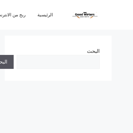
نتقل
لى
الرئيسية
ربح من الانترن
لمحتوى
البحث
الب