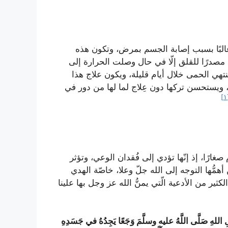
غالبًا بسبب إصابة الجسم بمرض، وتكون هذه
مصدرًا للقلق إلّا في حال وصلت الحرارة إلى
 وغالبًا ما تنتهي الحمى خلال أيام قليلة، ويكون علاج هذا
، ويستحسن تركها دون عِلاج لما لها من دور في
[
غارًا، إذ إنّها تؤدي إلى فُقدان الوعي، وتؤثر
ُّها التوجه إلى الله جلّ وعلا، خاصّة الهدي
ير من الأدعية الّتي يمنُّ الله عز وجل بها علينا
ِ اللهِ صَلَّى اللَّهُ عليه وسلَّمَ وَجَعًا يَجِدُهُ في جَسَدِهِ