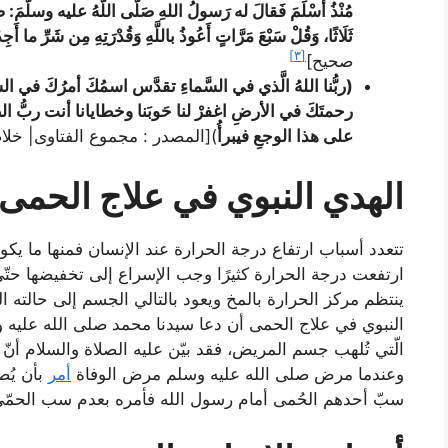
مُنْذُ أَسْلَمَ فَقالَ له رَسولُ اللهِ صَلَّى اللَّهُ عليه وسلَّمَ: ض
ثَلَاثًا، وَقُلْ سَبْعَ مَرَّاتٍ أَعُوذُ باللَّهِ وَقُدْرَتِهِ مِن شَرِّ ما أَجِد
[٣]
صحيح]
(ربُّنا اللهُ الَّذي في السَّماءِ تقدَّس اسمُكَ أمرُكَ في 
رحمتَكَ في الأرضِ اغفرْ لنا حَوبَنا وخطايانا أنت ربُّ ا
على هذا الوجعِ فيبرأُ
)[المصدر : مجموع الفتاوى| خ
الهدي النبوي في علاج الحمى
تتعدد أسباب ارتفاع درجة الحرارة عند الإنسان فمنها ما ي
ارتفعت درجة الحرارة كثيرًا وجب الإسراع إلى تخفيضها حت
ينتظم مركز الحرارة بالمخ ويعود بالتالي الجسم إلى حالته 
النبوي في علاج الحمى أن دعا سيدنا محمد صلى الله عليه وسل
الّتي تُلهب جسم المريض، فقد بيّن عليه الصلاة والسلام أنّ 
وعندما مرض صلى الله عليه وسلم مرض الوفاة
أمر
بأن يُص
سبّ أحدهم الحُمى أمام رسول الله فأمره بعدم سب الحمّى ل