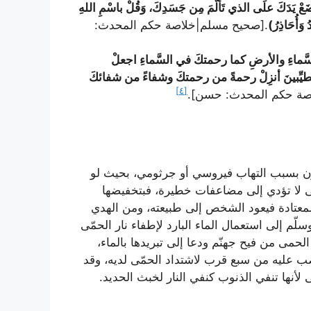
َعْ يَدَكَ علَى الذي تَأَلَّمَ مِن جَسَدِكَ، وَقُلْ باسْمِ اللهِ
ُ وَأُحَاذِرُ)
.[صحيح مسلم|خلاصة حكم المحدث:
السَّماءِ والأرضِ كما رحمتكَ في السَّماءِ اجعلْ
لطيِّبينَ أنزِلْ رحمةً من رحمتكَ وشفاءً من شفائكَ
[٤]
لاصة حكم المحدث: حسن].
كون بسبب التهاب فيروسي أو جرثومي، بحيث لو
ّى لا تؤدي إلى مضاعفات خطيرة، فبتخفيضها
المعتادة فيعود الشخص إلى طبيعته، ومن الهدي
ّم إلى استعمال الماء البارد لإطفاء نار الحمّى
الحمى من فيح جهنّم ودعا إلى تبريدها بالماء،
ب عليه من سبع قرب لاشتداد الحمّى لديه، وقد
أنها تنفي الذنوب كنفي النار لخبث الحديد.