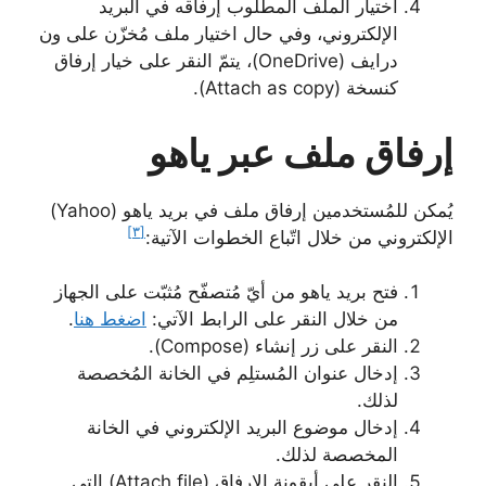
اختيار الملف المطلوب إرفاقه في البريد
الإلكتروني، وفي حال اختيار ملف مُخزّن على ون
درايف (OneDrive)، يتمّ النقر على خيار إرفاق
كنسخة (Attach as copy).
إرفاق ملف عبر ياهو
يُمكن للمُستخدمين إرفاق ملف في بريد ياهو (Yahoo)
[٣]
الإلكتروني من خلال اتّباع الخطوات الآتية:
فتح بريد ياهو من أيّ مُتصفّح مُثبّت على الجهاز
من خلال النقر على الرابط الآتي:
اضغط هنا
.
النقر على زر إنشاء (Compose).
إدخال عنوان المُستلِم في الخانة المُخصصة
لذلك.
إدخال موضوع البريد الإلكتروني في الخانة
المخصصة لذلك.
النقر على أيقونة الإرفاق (Attach file) التي