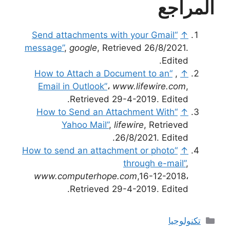
المراجع
“Send attachments with your Gmail
↑
message”
,
google
, Retrieved 26/8/2021.
Edited.
“How to Attach a Document to an
,
↑
Email in Outlook”
،
www.lifewire.com
,
Retrieved 29-4-2019. Edited.
“How to Send an Attachment With
↑
Yahoo Mail”
,
lifewire
, Retrieved
26/8/2021. Edited.
“How to send an attachment or photo
↑
through e-mail”
,
www.computerhope.com
,16-12-2018،
Retrieved 29-4-2019. Edited.
التصنيفات
تكنولوجيا