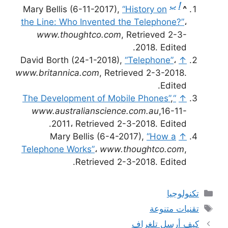
أ
ب
Mary Bellis (6-11-2017),
“History on
^
the Line: Who Invented the Telephone?”
،
www.thoughtco.com
, Retrieved 2-3-
2018. Edited.
David Borth (24-1-2018),
“Telephone”
،
↑
www.britannica.com
, Retrieved 2-3-2018.
Edited.
,
“The Development of Mobile Phones”
↑
www.australianscience.com.au
,16-11-
2011، Retrieved 2-3-2018. Edited.
Mary Bellis (6-4-2017),
“How a
↑
Telephone Works”
،
www.thoughtco.com
,
Retrieved 2-3-2018. Edited.
التصنيفات
تكنولوجيا
الوسوم
تقنيات متنوعة
كيف أرسل تلغراف