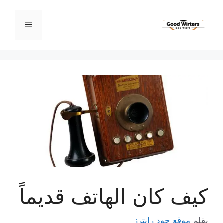
نتقل
لى
القائمة
لمحتوى
كيف كان الهاتف قديماً
بقلم
موقع جود رايترز