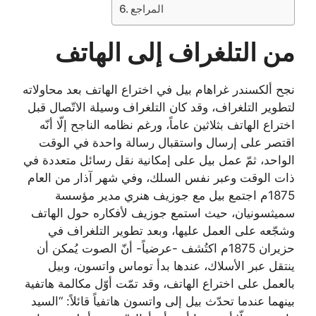
المراجع
من التلغراف إلى الهاتف
نجح ألكسندر غراهام بيل في اختراع الهاتف بعد محاولاته
لتطوير التلغراف، وقد كان التلغراف وسيلة الاتّصال قبل
اختراع الهاتف بثلاثين عاماً، ورغم نظامه الناجح إلّا أنّه
اقتصر على إرسال واستقبال رسالة واحدة في الوقت
الواحد، ثمّ عمل بيل على إمكانية نقل رسائل متعددة في
ذات الوقت وعبر نفس السلك، وفي شهر آذار من العام
1875م اجتمع بيل مع جوزيف هنري مدير مؤسسة
سميثسونيان، حيث استمع جوزيف لأفكاره حول الهاتف
وشجّعه على العمل عليها، وبعد تطوير التلغراف في
حزيران 1875م اكتُشف -عرضياً- أنّ الصوت يُمكن أن
ينتقل عبر الأسلاك، عندها بدأ توماس واتسون، وبيل
بالعمل على اختراع الهاتف، وقد تمّت أوّل مكالمة هاتفية
بينهما عندما تحدّث بيل إلى واتسون هاتفياً قائلاً: “السيد