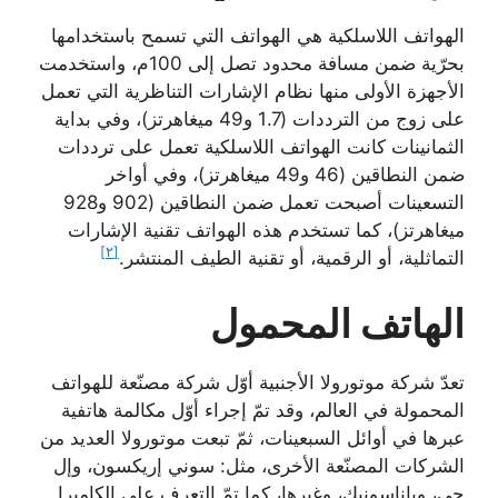
الهواتف اللاسلكية هي الهواتف التي تسمح باستخدامها
بحرّية ضمن مسافة محدود تصل إلى 100م، واستخدمت
الأجهزة الأولى منها نظام الإشارات التناظرية التي تعمل
على زوج من الترددات (1.7 و49 ميغاهرتز)، وفي بداية
الثمانينات كانت الهواتف اللاسلكية تعمل على ترددات
ضمن النطاقين (46 و49 ميغاهرتز)، وفي أواخر
التسعينات أصبحت تعمل ضمن النطاقين (902 و928
ميغاهرتز)، كما تستخدم هذه الهواتف تقنية الإشارات
[٢]
التماثلية، أو الرقمية، أو تقنية الطيف المنتشر.
الهاتف المحمول
تعدّ شركة موتورولا الأجنبية أوّل شركة مصنّعة للهواتف
المحمولة في العالم، وقد تمّ إجراء أوّل مكالمة هاتفية
عبرها في أوائل السبعينات، ثمّ تبعت موتورولا العديد من
الشركات المصنّعة الأخرى، مثل: سوني إريكسون، وإل
جي، وباناسونيك، وغيرها، كما تمّ التعرف على الكاميرا