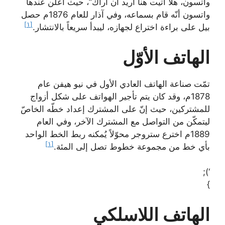
واتسون، هلّا أتيت هنا أريد أن أراك”، حيث أعلن عندها
واتسون أنّه قام بسماعه، وفي آذار للعام 1876م حصل
[١]
بيل على براءة اختراع لجهازه، ليبدأ سريعاً بالانتشار.
الهاتف الأوّل
تمّت صناعة الهاتف العادي الأول في نيو هيفن عام
1878م، وقد كان يتم تأجير الهواتف على شكل أزواج
للمشتركين، حيث إنّ على المشترك إعداد خطّه الخاصّ
ليتمكّن من التواصل مع المشترك الآخر، وفي العام
1889م اخترع ستروجر محوّلاً يُمكنه ربط الخط الواحد
[١]
بأي خط من مجموعة خطوط تصل إلى المئة.
‘);
}
الهاتف اللاسلكي