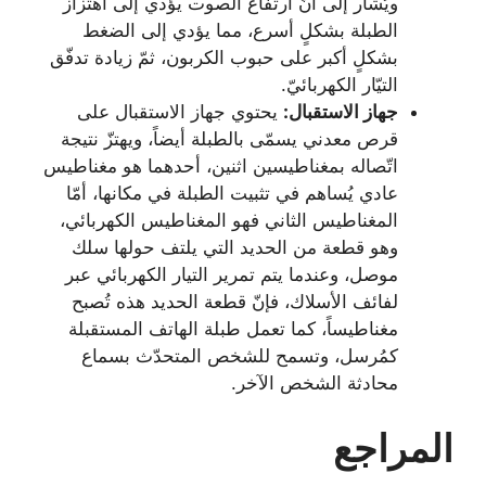
ويُشار إلى أنّ ارتفاع الصوت يؤدي إلى اهتزاز
الطبلة بشكلٍ أسرع، مما يؤدي إلى الضغط
بشكلٍ أكبر على حبوب الكربون، ثمّ زيادة تدفّق
التيّار الكهربائيّ.
جهاز الاستقبال:
يحتوي جهاز الاستقبال على
قرص معدني يسمّى بالطبلة أيضاً، ويهتزّ نتيجة
اتّصاله بمغناطيسين اثنين، أحدهما هو مغناطيس
عادي يُساهم في تثبيت الطبلة في مكانها، أمّا
المغناطيس الثاني فهو المغناطيس الكهربائي،
وهو قطعة من الحديد التي يلتف حولها سلك
موصل، وعندما يتم تمرير التيار الكهربائي عبر
لفائف الأسلاك، فإنّ قطعة الحديد هذه تُصبح
مغناطيساً، كما تعمل طبلة الهاتف المستقبلة
كمُرسل، وتسمح للشخص المتحدّث بسماع
محادثة الشخص الآخر.
المراجع