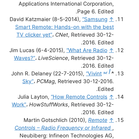
Applications International Corporation,
Page 6. Edited.
David Katzmaier (8-5-2014),
“Samsung
↑
Smart Remote: Hands-on with the best
TV clicker yet”
،
CNet
, Retrieved 30-12-
2016. Edited.
Jim Lucas (6-4-2015),
“What Are Radio
↑
Waves?”
،
LiveScience
, Retrieved 30-12-
2016. Edited.
أ
ب
John R. Delaney (22-7-2015),
“Vivint
^
Sky”
،
PCMag
, Retrieved 30-12-2016.
Edited.
Julia Layton,
“How Remote Controls
↑
Work”
،
HowStuffWorks
, Retrieved 30-12-
2016. Edited.
Martin Gotschlich (2010),
Remote
↑
Controls – Radio Frequency or Infrared
,
Neubiberg: Infineon Technologies AG,