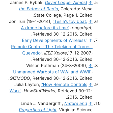
James P. Rybak,
Oliver Lodge: Almost
↑
the Father of Radio
, Colerado: Mesa
State College, Page 1. Edited.
Jon Turi (19-1-2014),
“Tesla’s toy boat:
↑
A drone before its time”
،
engadget
,
Retrieved 30-12-2016. Edited.
“Early Developments of Wireless
↑
Remote Control: The Telekino of Torres-
Quevedo”
,
IEEE Xplore
,17-12-2007،
Retrieved 30-12-2016. Edited.
Wilson Rothman (24-3-2009),
↑
“Unmanned Warbots of WWI and WWII”
،
GIZMODO
, Retrieved 30-12-2016. Edited.
Julia Layton,
“How Remote Controls
↑
Work”
،
HowStuffWorks
, Retrieved 30-12-
2016. Edited.
Linda J. Vandergriff ,
Nature and
↑
Properties of Light
, Virginia: Science