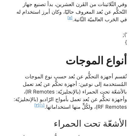
وفي الثّلاثينات من القَرن العشرين، بدأ تصنيع جهاز
التّحكُّم عن بُعد المعروف حاليّا، وكان أبرز استخدام له
[٨]
في الحَرب العالميّة الثّانية.
‘);
}
أنواع الموجات
تُقسم أجهزة التحكُّم عن بُعد حسب نوع الموجات
المُستخدمة إلى نوعين: أجهزة تحكُّم عن بُعد تعمل
بالأشعّة تحت الحمراء (بالإنجليزيّة: IR Remotes)،
وأجهزة تحكُّم عن بُعد تعمل بأمواج الرّاديو (بالإنجليزيّة:
[٢]
[١]
RF Remotes)، ولكُلٍّ منها استخداماتها.
الأشعّة تحت الحمراء