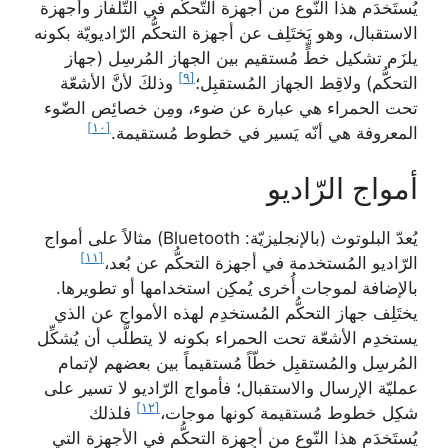
يُستَخدَم هذا النّوع من أجهزة التّحكُّم في التّلفاز وأجهزة
الاستقبال، وهو يَختَلِف عن أجهزة التحكُّم الرّاديويّة بكونه
يلزَم تشكيل خطٍّ مُستقيم بين الجهاز المُرسِل (جهاز
[٩]
التحكُّم) ولاقِط الجهاز المُستقبِل؛
وذلكَ لأنَّ الأشعّة
تحت الحمراء هي عبارة عن ضوء، ومِن خصائِص الضّوء
[١٠]
المعروفة هي أنّه يَسير في خطوط مُستقيمة.
أمواج الرّاديو
يُعدّ البلوتوث (بالإنجليزيّة: Bluetooth) مثالاً على أمواج
[١١]
الرّاديو المُستخدمة في أجهزة التحكُّم عن بُعد،
بالإضافة لموجات أُخرى يُمكِن استخدامها أو تطويرها.
يختَلِف جهاز التحكُّم المُستخدِم لهذه الأمواج عن الذي
يستخدِم الأشعّة تحت الحمراء بكونه لا يتطلَّب أن يُشكِّل
المُرسِل والمُستقبِل خطّاً مُستقيماً بين بعضهم لإتمام
عمليّة الإرسال والاستقبال؛ فأمواج الرّاديو لا تسير على
[١٢]
شكِل خطوط مُستقيمة كونها موجات،
فلذلك
يُستَخدَم هذا النّوع من أجهزة التحكُّم في الأجهزة التي