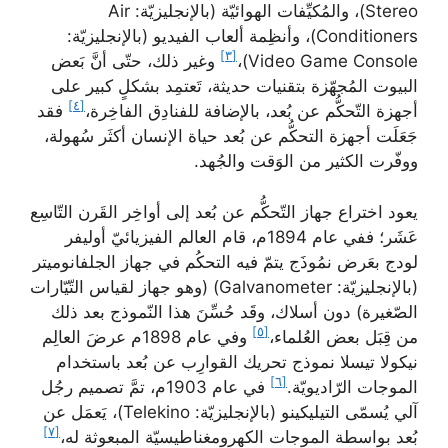
Stereo)، والمُكيِّفات الهوائيّة (بالإنجليزيّة: Air
Conditioners)، وأنظِمة ألعاب الفيديو (بالإنجليزيّة:
[٣]
Video Game Console)،
وغير ذلك، حتّى أنَّ بَعض
البيوت المُجهّزة بتقنيات حديثة، تَعتمِد بشكلٍ كبير على
[٤]
أجهزة التّحكُّم عن بُعد، بالإضافة للفنادِق الفاخِرة،
فقد
جَعَلَت أجهزة التحكُّم عن بُعد حياة الإنسان أكثَر سُهولة،
ووفّرت الكثير من الوَقت والجُهد.
يعود اختراع جهاز التّحكُّم عن بُعد إلى أواخِر القَرن التّاسِع
عَشَر؛ ففي عام 1894م، قام العالم الفيزيائيّ أوليفر
لودج بعَرض نمُوذَج يتمّ فيه التحكُم في جهاز الجلفانوميتر
(بالإنجليزيّة: Galvanometer) (وهو جهاز لقياس التّيّارات
الصّغيرة) دون أسلاك، وقَد حُسِّنَ هذا النّموذج بعد ذلك
[٥]
من قِبَل بعض العُلماء،
وفي عام 1898م عرضَ العالِم
نيكولا تيسلا نموذج تحريك القوارِب عن بُعد باستخدام
[٦]
الموجات الرّاديويّة.
في عام 1903م، تمَّ تصميم رجُل
آلي يُسمّى التيليكينو (بالإنجليزيّة: Telekino)، يَعمَل عن
[٧]
بُعد بواسطة الموجات الكهرومغناطيسيّة المبعوثة له،