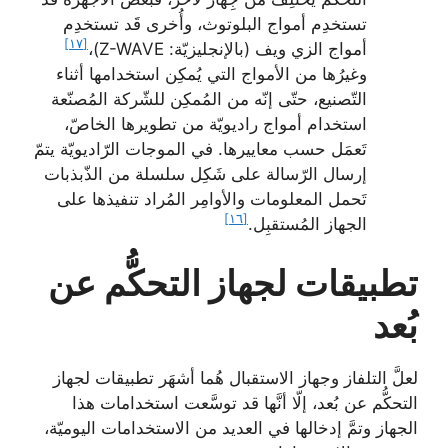
تستخدِم أمواج البلوتوث، وأُخرى قَد تستخدِم
[١٧]
أمواج الزي ويف (بالإنجليزيّة: Z-WAVE)،
وغيرُها من الأمواج التي يُمكِن استخدامها أثناء
التّصنيع، حتّى إنّه من المُمكِن للشّركة المُصنّعة
استخدام أمواج راديويّة من تطويرها الخاصّ،
تَعمَل حسب معاييرها. في الموجات الرّاديويّة يتمّ
إرسال الرّسالة على شَكِل سلسلة من الذّبذبات
تَحمل المعلومات والأوامِر المُراد تنفيذها على
[١٦]
الجهاز المُستقبِل.
تطبيقات لجهاز التحكُّم عن
بُعد
لعلَّ التلفاز وجهاز الاستقبال هُما أشهَر تطبيقات لجهاز
التحكُّم عن بُعد، إلّا أنَّها قد توسَّعت استخدامات هذا
الجهاز وتمَّ إدخالها في العديد من الاستخدامات اليوميّة،