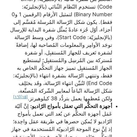
Code) تستخدِم النّظام الثّنائي (بالإنجليزيّة:
Binary Number) لتمثيل الأرقام (الرقمين 1 و0
فقط). يكون شكل الرّسالة المُرسلة مُقسَّم إلى
أجزاء، أوّل جُزء عادةً يُمثِّل شفرة البداية للإرسال
(بالإنجليزيّة: Start Code)، وفي وسط الرّسالة
توجَد الأوامِر والمعلومات المُصاحبة لها، إضافةً
لشفرة تَعريف للجهاز المُستقبِل، أو شفرة
مُستركة بين المُرسِل والمُستقبِل؛ ليستطيع
الجهاز المُستقبِل تمييز جهاز التحكُّم الخاص به
فقط، وتنتهي الرّسالة بشفرة انتهاء (بالإنجليزيّة:
End Code) لتُبيِّن انتهاء الرّسالة، وقَد يختَلِف
شكل الرّسالة اتّباعاً لمعايير الشّركة المُصنِّعة،
[١٦]
[١٥]
ولكن مُعظمها يعمل بتردُّد 38 كيلوهيرتز.
أجهزة التحكُّم التي تعمَل بأمواج الرّاديو:
إنَّ آليّة
عَمَل أجهزة التحكُّم عن بُعد التي تعمل بأمواج
الرّاديو لا يُمكِن حصرها في طريقة عمَل واحِدة؛
إذ إنَّ نوع الموجة الرّاديويّة المُستخدمة في جهاز
التحكُّم يختَلِف من جِهاز لآخر، فبعض الأجهزة قد