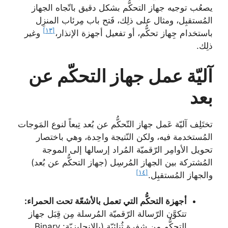
يصعُب توجيه جهاز التحكُّم بشكل دقيق باتّجاه الجهاز
المُستقبِل، ومثال على ذلِك، فَتح باب مِرئاب المنزِل
[١٣]
باستخدام جِهاز تحكُّم، أو تفعيل أجهزة الإنذار،
وغير
ذلِك.
آليّة عمل جهاز التحكّم عن
بعد
تختَلِف آليّة عَمل جهاز التّحكُّم عن بُعد تِبعاً لنوع المَوجات
المُستخدمة فيه، ولكن النّتيجة واحِدة، وهي باختصار
تحويل الأوامِر الرّقميّة المُراد إرسالها إلى الموجة
المُشتركة بين الجهاز المُرسِل (جهاز التحكُّم عن بُعد)
[١٤]
والجهاز المُستقبِل.
أجهزة التحكُّم التي تعمل بالأشعّة تحت الحمراء:
تتكوَّن الرّسالة الرّقميّة المُرسلة مِن قِبَل جهاز
التحكُّم من شفرة ثُنائيّة (بالإنجليزيّة: Binary