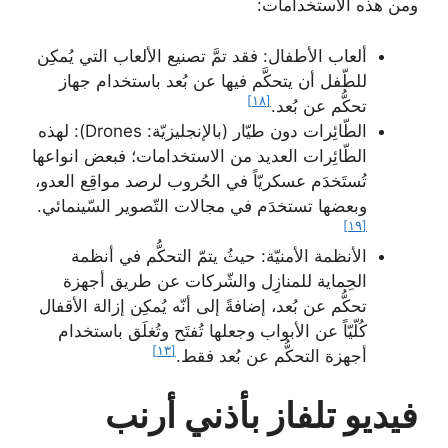
ومن هذه الاستخدامات:
ألعاب الأطفال: فقد تمَّ تصنيع الألعاب التي يُمكِن
للطّفل أن يتحكَّم فيها عن بُعد باستخدام جهاز
[١٨]
تحكُّم عن بُعد.
الطّائِرات دون طيّار (بالإنجليزيّة: Drones): لهذه
الطّائِرات العديد من الاستخدامات؛ فبعض انواعها
تُستَخدَم عسكريّاً في الحُروب لرصد مواقِع العدو،
وبعضها تستخدَم في مجالات التّصوير السّينمائي.
[١٩]
الأنظمة الأمنيّة: حيثُ يتمّ التحكُّم في أنظمة
الحِماية للمنازِل والشّركات عن طريق أجهزة
تحكُّم عن بُعد، إضافةً إلى أنّه يُمكِن إزالة الأقفال
كُلّيّاً عن الأبواب وجعلها تُفتَح وتُغلَق باستخدام
[١٣]
أجهزة التحكُّم عن بُعد فقط.
فيديو تلفاز بأذني أرنب