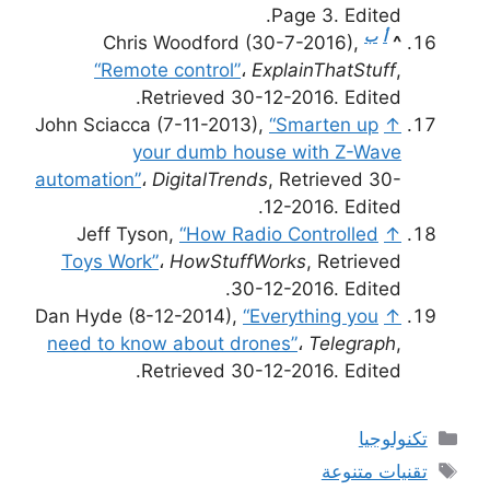
Page 3. Edited.
أ
ب
Chris Woodford (30-7-2016),
^
“Remote control”
،
ExplainThatStuff
,
Retrieved 30-12-2016. Edited.
John Sciacca (7-11-2013),
“Smarten up
↑
your dumb house with Z-Wave
automation”
،
DigitalTrends
, Retrieved 30-
12-2016. Edited.
Jeff Tyson,
“How Radio Controlled
↑
Toys Work”
،
HowStuffWorks
, Retrieved
30-12-2016. Edited.
Dan Hyde (8-12-2014),
“Everything you
↑
need to know about drones”
،
Telegraph
,
Retrieved 30-12-2016. Edited.
التصنيفات
تكنولوجيا
الوسوم
تقنيات متنوعة