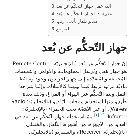
آليّة عمل جهاز التحكّم عن بعد
تطبيقات لجهاز التحكُّم عن بُعد
فيديو تلفاز بأذني أرنب
المراجع
جهاز التّحكُّم عن بُعد
إنَّ جهاز التّحكُّم عن بُعد (بالإنجليزيّة: Remote Control)
هو جهاز ينقل ويُرسل المعلومات، والأوامر، والتعليمات
المُختلفة والمُتعدّدة إلى جِهاز آخَر دون وجود وسائط
ماديّة مرئية تربط فيما بينهما كالأسلاك، وإنّما يتم هذا
النقل ويتم التّحكُّم عبر الهواء أو الفراغ، وذلك بعدة
طُرق، مِنها استخدام موجات الرّاديو (بالإنجليزيّة: Radio
Waves)، أو عبر الأشعّة تحت الحمراء (بالإنجليزيّة:
[٢]
[١]
Infrared).
يتمّ استخدام جهاز التّحكُّم عن بُعد في
العديد مِن الأجهزة، مِن أشهرها التِّلفاز، والمُتلقّي
(بالإنجليزيّة: Receiver)، والستيريو (بالإنجليزيّة: