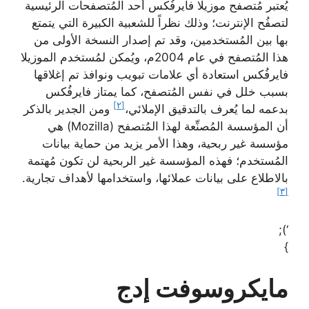
يُعتبر مُتصفح موزيلا فايرفُكس أحد المُتصفحات الرئيسية
لتصفُح الإنترنت؛ وذلك نظراً للشعبية الكبيرة التي يتمتع
بها بين المُستخدمين، وقد تم إصدار النسخة الأولى من
هذا المُتصفح في عام 2004م، ويُمكن لمُستخدم الموزيلا
فايرفُكس استعادة أي علامات تبويب ونوافذ تم إغلاقها
بسبب خلل في نفس المُتصفح، كما يمتاز فايرفُكس
[٢]
بدعمه لما يُعرف بالتدقيق الإملائي،
ومن الجدير بالذكر
أن المؤسسة المُصنِّعة لهذا المُتصفح (Mozilla) هي
مؤسسة غير ربحية، وهذا الأمر يزيد من حماية بيانات
المُستخدم؛ فهذه المؤسسة غير الربحية لن تكون مُهتمة
بالاطلاع على بيانات عملائها، واستخدامها لأهداف تجارية.
[٣]
‘);
}
مايكروسوفت إدج