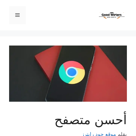
نتقل
لى
القائمة
لمحتوى
أحسن متصفح
بقلم
موقع جود رايترز