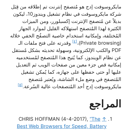
مايكروسوفت إدج هو مُتصفح إنترنت تم إطلاقه من قِبَل
شركة مايكروسوفت في نظام تشغيل ويندوز10، ليكون
بديلاً عن مُتصفح الإنترنت إكسبلورر، ومن الميزات
الكثيرة لهذا المُتصفح استهلاكه القليل لموارد الجهاز
المُختلفة، وإمكانية استخدام خاصية التصفُح الخفي خلاله
[٤]
(Private browsing)،
وقدرته على فتح ملفات الـ
PDF والكتب الإلكترونية، وسهولة تحديثه بشكل مُستقل
عن نظام الويندوز، كما يُتيح هذا المُتصفح لمُستخدميه
إمكانية قص جزء معين من صفحات الويب ثم التعديل
عليها أو حتى حفظها على جهازه، كما يُمكن تشغيل
المُتصفح في وضع ملء الشاشة، ويُعتبر مُتصفح
[٥]
مايكروسوفت إدج أحد المُتصفحات عالية السُرعة.
المراجع
CHRIS HOFFMAN (4-4-2017),
“The
↑
Best Web Browsers for Speed, Battery