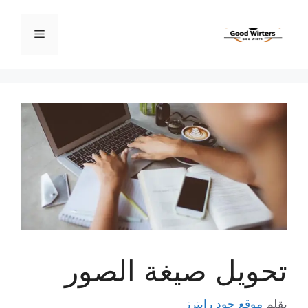
نتقل
لى
القائمة
لمحتوى
تحويل صيغة الصور
بقلم
موقع جود رايترز