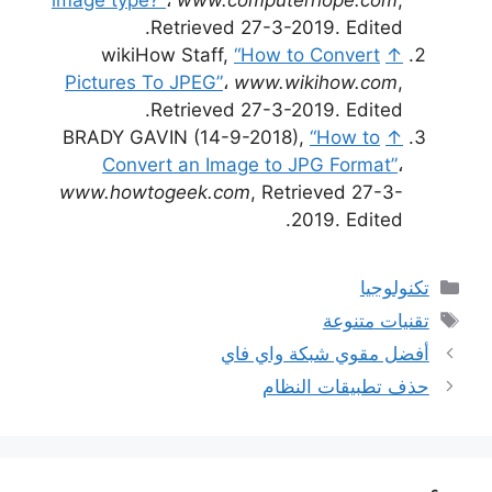
Retrieved 27-3-2019. Edited.
wikiHow Staff,
“How to Convert
↑
Pictures To JPEG”
،
www.wikihow.com
,
Retrieved 27-3-2019. Edited.
BRADY GAVIN (14-9-2018),
“How to
↑
Convert an Image to JPG Format”
،
www.howtogeek.com
, Retrieved 27-3-
2019. Edited.
التصنيفات
تكنولوجيا
الوسوم
تقنيات متنوعة
أفضل مقوي شبكة واي فاي
حذف تطبيقات النظام