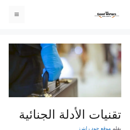
نتقل
لى
القائمة
لمحتوى
تقنيات الأدلة الجنائية
بقلم
موقع جود رايترز