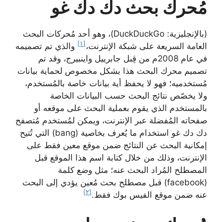
مُحرك بحث دك دك غو
(بالإنجليزية: DuckDuckGo)، وهو أحد مُحركات البحث
[١]
العامة السريعة على شبكة الإنترنت،
والذي تم تصميمه
في عام 2008م من قِبل جابرييل واينبيرج، وقد تم
تصميم محرك البحث هذا بشكل مخصوص لحماية بيانات
مُستخدميه؛ فهو لا يحفظ أية بيانات خاصة بالمُستخدم،
ولا يخصّص نتائج البحث حسب البيانات الخاصة
بالمستخدم الذي يقوم بعملية البحث على موقعه أو
صفحاته المُفضلة عبر الإنترنت، ويمكن لمُستخدم مُتصفح
دك دك غو استخدام ما يُعرف بخاصية (bang) التي تُتيح
إمكانية البحث عن النتائج ضمن موقع معين فقط على
الإنترنت، وذلك من خلال كتابة اسم هذا الموقع قبل
المصطلح المُراد البحث عنه؛ مثل وضع كلمة
(facebook) قبل مصطلح بحث مُعين يؤدي إلى البحث
[٢]
عنه ضمن موقع الفيس بوك فقط.