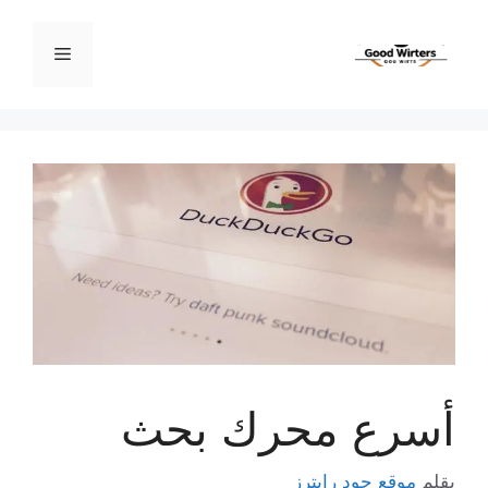
نتقل
لى
القائمة
لمحتوى
أسرع محرك بحث
بقلم
موقع جود رايترز