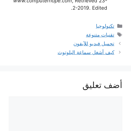
www.computerhope.com
, Retrieved 23-
2-2019. Edited.
التصنيفات
تكنولوجيا
الوسوم
تقنيات متنوعة
تحميل فيديو للآيفون
كيف أشغل سماعة البلوتوث
أضف تعليق
تعليق