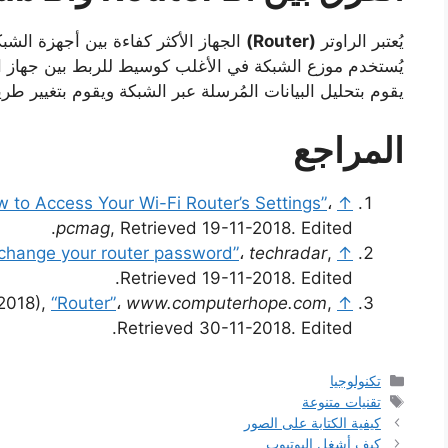
يُعتبر الراوتر
(Router)
الجهاز الأكثر كفاءة بين أجهزة الش
يُستخدم موزع الشبكة في الأغلب كوسيط للربط بين جهاز الكم
يقوم بتحليل البيانات المُرسلة عبر الشبكة ويقوم بتغيير طري
المراجع
 to Access Your Wi-Fi Router’s Settings”
،
↑
pcmag
, Retrieved 19-11-2018. Edited.
change your router password”
،
techradar
,
↑
Retrieved 19-11-2018. Edited.
2018),
“Router”
،
www.computerhope.com
,
↑
Retrieved 30-11-2018. Edited.
التصنيفات
تكنولوجيا
الوسوم
تقنيات متنوعة
كيفية الكتابة على الصور
كيف أشغل اليوتيوب