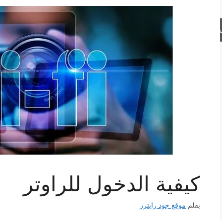
حث
كيفية الدخول للراوتر
بقلم
موقع جود رايترز