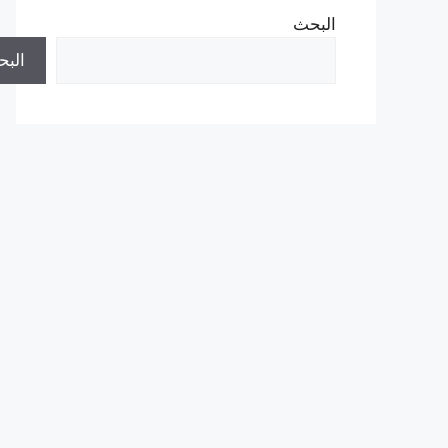
البحث
الب