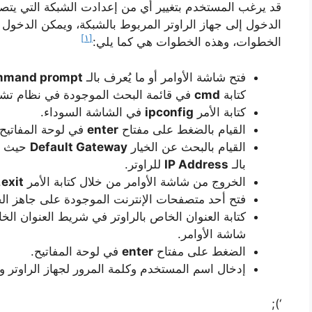
قد يرغب المستخدم بتغيير أي من إعدادت الشبكة التي يتصل به
الدخول إلى جهاز الراوتر المربوط بالشبكة، ويمكن الدخول إ
[١]
الخطوات، وهذه الخطوات هي كما يلي:
فتح شاشة الأوامر أو ما يُعرف بالـ
mmand prompt
كتابة
cmd
في قائمة البحث الموجودة في نظام تشغيل
كتابة الأمر
ipconfig
في الشاشة السوداء.
القيام بالضغط على مفتاح
enter
في لوحة المفاتيح.
القيام بالبحث عن الخيار
Default Gateway
حيث أن
بالـ
IP Address
للراوتر.
الخروج من شاشة الأوامر من خلال كتابة الأمر
exit
.
فتح أحد متصفحات الإنترنت الموجودة على جاهز ا
كتابة العنوان الخاص بالراوتر في شريط العنوان الخ
شاشة الأوامر.
الضغط على مفتاح
enter
في لوحة المفاتيح.
إدخال اسم المستخدم وكلمة المرور لجهاز الراوتر و
‘);