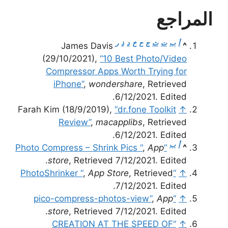
المراجع
أ
ب
ت
ث
ج
ح
خ
د
ذ
ر
James Davis
^
(29/10/2021),
“10 Best Photo/Video
Compressor Apps Worth Trying for
iPhone”
,
wondershare
, Retrieved
6/12/2021. Edited.
Farah Kim (18/9/2019),
“dr.fone Toolkit
↑
Review”
,
macapplibs
, Retrieved
6/12/2021. Edited.
أ
ب
,
App
“Photo Compress – Shrink Pics “
^
store
, Retrieved 7/12/2021. Edited.
,
App Store
, Retrieved
“PhotoShrinker “
↑
7/12/2021. Edited.
,
App
“pico-compress-photos-view”
↑
store
, Retrieved 7/12/2021. Edited.
“CREATION AT THE SPEED OF
↑