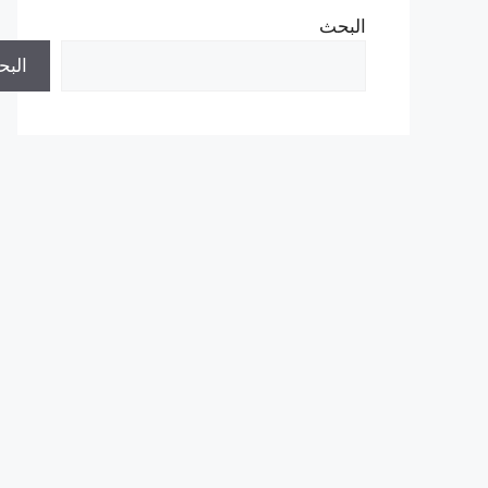
البحث
الب