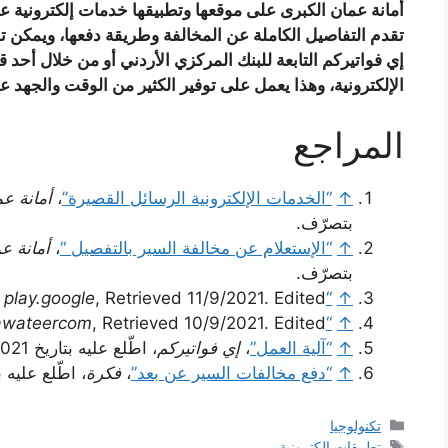
أمانة عمان الكبرى على موقعها وتطبيقها خدمات إلكترونية ع
تقدم التفاصيل الكاملة عن المخالفة وطريقة دفعها، ويمكن تس
إي فواتيركم التابعة للبنك المركزي الأردني أو من خلال أحد ق
الإلكترونية، وهذا يعمل على توفير الكثير من الوقت والجهد ع
المراجع
↑
“الخدمات الإلكترونية الرسائل القصيرة”
،
أمانة عم
بتصرّف.
↑
“الإستعلام عن مخالفة السير بالتفصيل “
،
أمانة ع
بتصرّف.
,
play.google
, Retrieved 11/9/2021. Edited.
“GAM app”
↑
awateercom
, Retrieved 10/9/2021. Edited.
“about efawateercom”
↑
↑
“آلية العمل”
،
إي فواتيركم
، اطّلع عليه بتاريخ 11/9/2021. بتصرّف.
↑
“دفع مخالفات السير عن بعد”
،
فكرة
، اطّلع عليه بتاريخ 9/2021
التصنيفات
تكنولوجيا
الوسوم
تطبيقات الكترونية