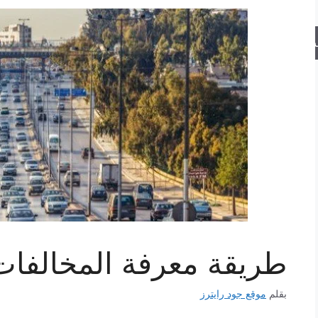
حث
طريقة معرفة المخالفات 
بقلم
موقع جود رايترز