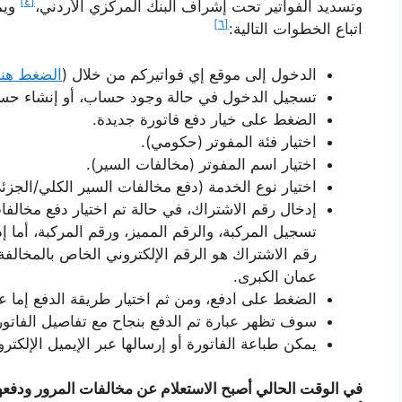
[٤]
وتسديد الفواتير تحت إشراف البنك المركزي الأردني،
ويمك
[٦]
اتباع الخطوات التالية:
الدخول إلى موقع إي فواتيركم من خلال (
الضغط هنا
تسجيل الدخول في حالة وجود حساب، أو إنشاء حس
الضغط على خيار دفع فاتورة جديدة.
اختيار فئة المفوتر
(حكومي).
اختيار اسم المفوتر (مخالفات السير).
اختيار نوع الخدمة (دفع مخالفات السير الكلي/الجزئ
إدخال رقم الاشتراك، في حالة تم اختيار دفع مخالف
تسجيل المركبة، والرقم المميز، ورقم المركبة، أما إ
رقم الاشتراك هو الرقم الإلكتروني الخاص بالمخال
عمان الكبرى.
الضغط على ادفع، ومن ثم اختيار طريقة الدفع إما عن
سوف تظهر عبارة تم الدفع بنجاح مع تفاصيل الفاتورة
يمكن طباعة الفاتورة أو إرسالها عبر الإيميل الإلكترو
في الوقت الحالي أصبح الاستعلام عن مخالفات المرور ودفع