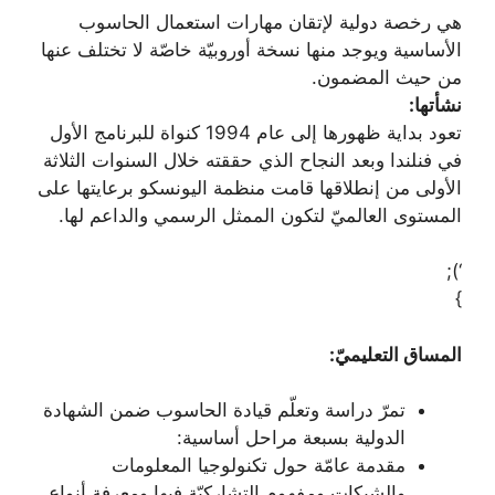
هي رخصة دولية لإتقان مهارات استعمال الحاسوب
الأساسية ويوجد منها نسخة أوروبيّة خاصّة لا تختلف عنها
من حيث المضمون.
نشأتها:
تعود بداية ظهورها إلى عام 1994 كنواة للبرنامج الأول
في فنلندا وبعد النجاح الذي حققته خلال السنوات الثلاثة
الأولى من إنطلاقها قامت منظمة اليونسكو برعايتها على
المستوى العالميّ لتكون الممثل الرسمي والداعم لها.
‘);
}
المساق التعليميّ:
تمرّ دراسة وتعلّم قيادة الحاسوب ضمن الشهادة
الدولية بسبعة مراحل أساسية:
مقدمة عامّة حول تكنولوجيا المعلومات
والشبكات ومفهوم التشاركيّة فيها ومعرفة أنواع