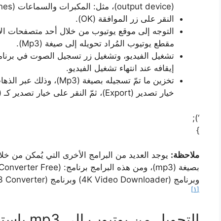
(output device)، مثل: المكبرات والسماعات (Speakers/Headphones).
النقر على زر الموافقة (OK).
التوجه إلى موقع يوتيوب من خلال أحد متصفحات الإنت
مقطع يوتيوب المُراد تحويله إلى صيغة (Mp3).
إيقافه عند انتهاء تشغيل الفيديو.
خيار تصدير (Export)، ثمّ النقر على خيار تصدير كـ (Mp3)، وتحديد مكان حفظ المقطع على الجهاز.
‘);
}
ملاحظة:
يوجد العديد من البرامج الأخرى التي يُمكن من خ
وبرنامج (4K Video Downloader) وبرنامج (Free YouTube to MP3 Converter)، وبرنامج (ClipGrab).
[١]
التحويل من يوتيوب إلى mp3 باستخدام المتصفح