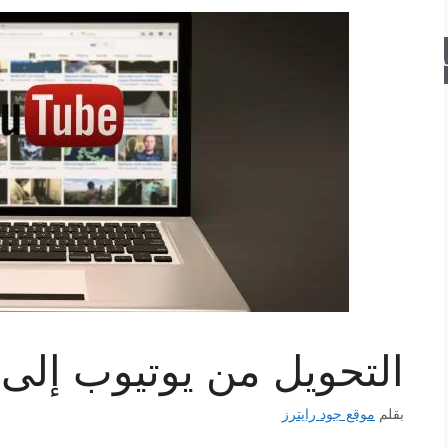
حث
التحويل من يوتيوب إلى mp3
بقلم
موقع جود رايترز