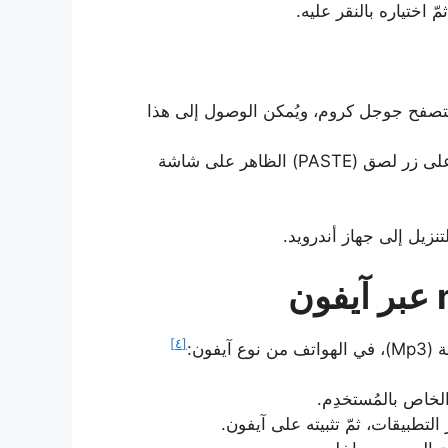
وني (YouTubeMP3) من خلال متصفح جوجل كروم، ويُمكن الوصول إلى هذا
لصق عنوان الفيديو الذي تمّ نسخه، من خلال النقر على زر لصق (PASTE) الظاهر على شاشة
[٤]
فون: