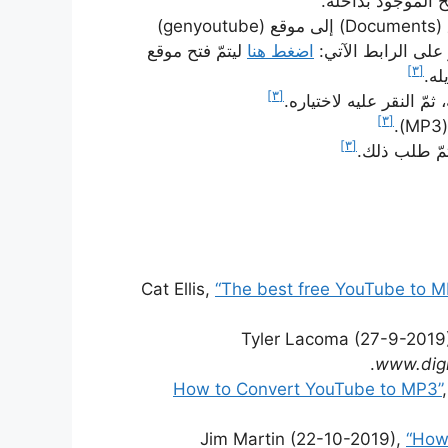
ح الموجود بداخله.
الانتقال من خلال المتصفح الذي تمّ فتحه عبر تطبيق (Documents) إلى موقع (genyoutube)
 على الرابط الآتي:
اضغط هنا
ليتمّ فتح موقع
[٣]
له.
[٣]
ّ النقر عليه لاختياره.
[٣]
[٣]
Cat Ellis,
“The best free YouTube to M
Tyler Lacoma (27-9-2019
www.digi
Jim Martin (22-10-2019),
“How