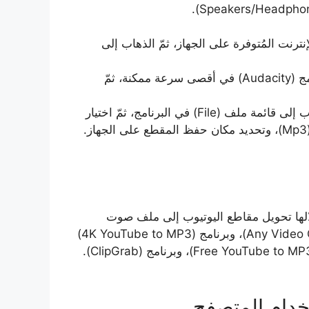
رنت المُتوفرة على الجهاز، ثمّ الذهاب إلى
تشغيل الفيديو، وتشغيل زر تسجيل الصوت في برنامج (Audacity) في أقصى سرعة ممكنة، ثمّ
تخزين ما تمّ تسجيله بصيغة (Mp3)، وذلك عبر الذهاب إلى قائمة ملف (File) في البرنامج، ثمّ اختيار
لالها تحويل مقاطع اليوتيوب إلى ملف صوت
بصيغة (mp3)، ومن هذه البرامج برنامج: (Any Video Converter Free)، وبرنامج (4K YouTube to MP3)