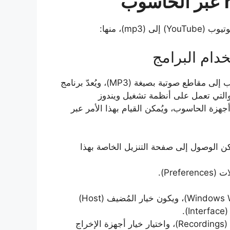
mp)، منها:
يُمكن استخدام برنامج (Audacity) لتحويل فيديوهات يوتيوب إلى مقاطع صوتية بصيغة (MP3)، ويُعدّ برنامج
تية، والتي تعمل على أنظمة تشغيل ويندوز
وماك (macOS)، وحتى لينيكس (Linux) في أجهزة الحاسوب، ويُمكن القيام بهذا الأمر عبر
الحاسوب، ويُمكن الوصول إلى صفحة التنزيل الخاصة بهذا
تغيير خيار المُضيف (Host) ليُصبح كالآتي: (Windows WASAPI)، ويكون خيار المُضيف (Host)
.
تغيير خيار الأجهزة (Device) في خيارات التسجيلات (Recordings)، واختيار خيار أجهزة الإخراج