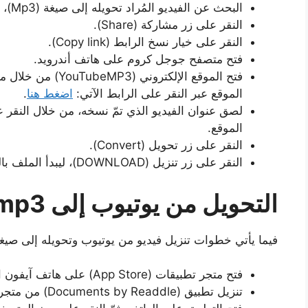
البحث عن الفيديو المُراد تحويله إلى صيغة (Mp3)، ثمّ اختياره بالنقر عليه.
النقر على زر مشاركة (Share).
النقر على خيار نسخ الرابط (Copy link).
فتح متصفح جوجل كروم على هاتف أندرويد.
فتح الموقع الإلكتر
الموقع عبر النقر على الرابط الآتي:
اضغط هنا
.
الموقع.
النقر على زر تحويل (Convert).
النقر على زر تنزيل (DOWNLOAD)، ليبدأ الملف بالتنزيل إلى جهاز أندرويد.
التحويل من يوتيوب إلى mp3 عبر آيفون
فيما يأتي خطوات تنزيل فيديو من يوتيوب وتحويله إلى صيغة (Mp3)، في الهواتف من نوع آي
فتح متجر تطبيقات (App Store) على هاتف آيفون الخاص بالمُستخدِم.
تنزيل تطبيق (Documents by Readdle) من متجر التطبيقات، ثمّ تثبيته على آيفون.