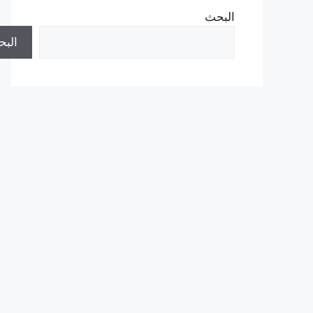
البحث
الب