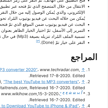
فتح التطبيق على الهاتف، ثمّ النقر على رمز المتصف
الإلكتروني، والذي يُمكن الوصول إليه من خلال النقر
يُمكن من خلاله البحث عن فيديو يوتيوب المُراد تحوي
البحث عن فيديو يوتيوب ضمن الموقع الذي تمّ فتحه، ثم
التمرير إلى الأسفل، ثمّ اختيار الخيار الظاهر بعنوان (MP3).
تسمية الملف المُراد تنزيله بصيغة (Mp3) في حال تمّ طلب ذلك.
[٣]
النقر على خيار تمّ (Done).
المراجع
P3 converter 2020”
،
www.techradar.com
,
↑
Retrieved 17-8-2020. Edited.
),
“The best YouTube to MP3 converters”
،
↑
taltrends.com
, Retrieved 16-7-2020. Edited.
أ
ب
ت
ث
ج
ح
,
www.wikihow.com
,15-3-2020،
“How to Convert YouTube to MP3”
^
Retrieved 16-7-2020. Edited.
 to Download YouTube to iPhone & iPad”
،
↑