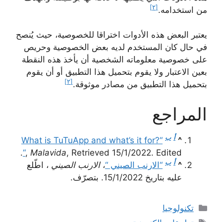
[٢]
من استخدامه.
يعتبر البعض هذه الأدوات اختراقا للخصوصية، حيث يُنصح
في حال كان المستخدم لديه بعض الخصوصية وحريص
على خصوصية معلوماته الشخصية أن يأخذ هذه النقطة
بعين الاعتبار ولا يقوم بتحميل هذا التطبيق أو أن يقوم
[٢]
بتحميل هذا التطبيق من مصادر موثوقة.
المراجع
أ
ب
“What is TuTuApp and what’s it for?
^
“
,
Malavida
, Retrieved 15/1/2022. Edited.
أ
ب
^
“الارنب الصيني “
،
الارنب الصيني
، اطّلع
عليه بتاريخ 15/1/2022. بتصرّف.
التصنيفات
تكنولوجيا
الوسوم