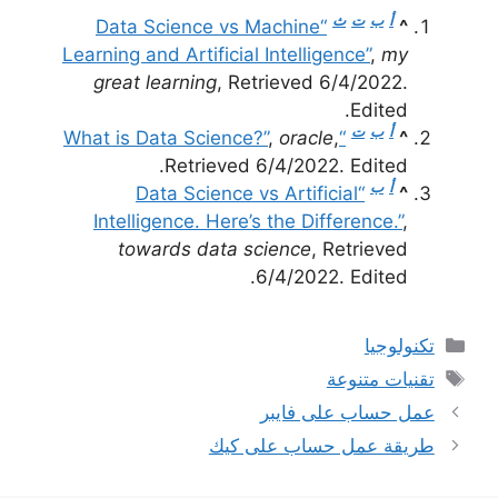
أ
ب
ت
ث
“Data Science vs Machine
^
Learning and Artificial Intelligence”
,
my
great learning
, Retrieved 6/4/2022.
Edited.
أ
ب
ت
,
oracle
,
“What is Data Science?”
^
Retrieved 6/4/2022. Edited.
أ
ب
“Data Science vs Artificial
^
Intelligence. Here’s the Difference.”
,
towards data science
, Retrieved
6/4/2022. Edited.
التصنيفات
تكنولوجيا
الوسوم
تقنيات متنوعة
عمل حساب على فايبر
طريقة عمل حساب على كيك