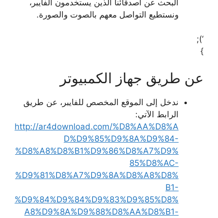
البحث عن أصدقائنا الذين يستخدمون الفايبر،
ونستطيع التواصل معهم بالصوت والصورة.
‘);
}
عن طريق جهاز الكمبيوتر
ندخل إلى الموقع المخصص للفايبر، عن طريق
الرابط الآتي:
http://ar4download.com/%D8%AA%D8%A
D%D9%85%D9%8A%D9%84-
%D8%A8%D8%B1%D9%86%D8%A7%D9%
85%D8%AC-
%D9%81%D8%A7%D9%8A%D8%A8%D8%
B1-
%D9%84%D9%84%D9%83%D9%85%D8%
A8%D9%8A%D9%88%D8%AA%D8%B1-