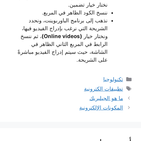
نختار خيار تضمين.
ننسخ الكود الظاهر في المربع.
نذهب إلى برنامج الباوربوينت، ونحدد
الشريحة التي نرغب بإدراج الفيديو فيها،
ونختار خيار
(Online videos)
، ثم ننسخ
الرابط في المربع الثاني الظاهر في
الشاشة، حيث سيتم إدراج الفيديو مباشرةً
على الشريحة.
التصنيفات
تكنولوجيا
الوسوم
تطبيقات الكترونية
ما هو الجيلبريك
المكونات الإلكترونية