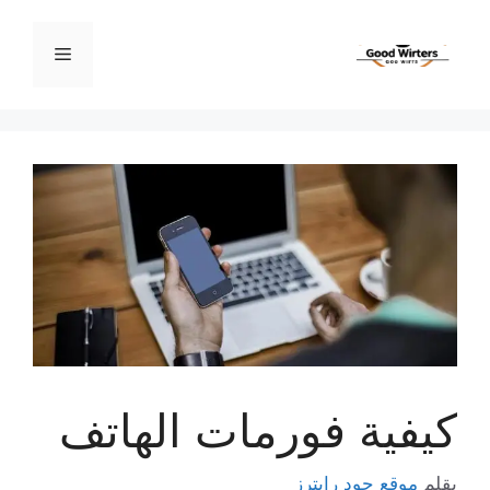
نتقل
لى
القائمة
لمحتوى
كيفية فورمات الهاتف
بقلم
موقع جود رايترز