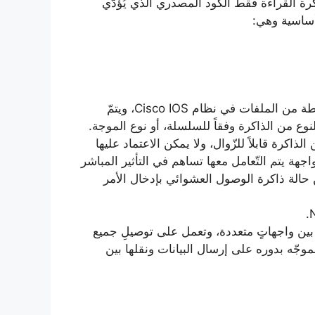
قط Read Only Memory: تضمّ ذاكرة القراءة فقط الكود المصدري الذي يُؤدّي
أساسية وهي:
Falsh Memory، تستخدم في حفظ النّسخ المضغوطة من الملفات في نظام Cisco IOS، ويتمّ
نوع من الذاكرة وفقاً للسلسلة، أو نوع الموجة.
يعتبر هذا النّوع من الذاكرة قابلاً للزّوال، ولا يمكن الاعتماد عليها
واجهة يتم التّعامل معها تساهم في التأثير المباشر
الة ذاكرة الوصول العشوائي بإدخال الأمر
User I، هي حلقة وصلٍ بين واجهاتٍ متعددة، وتعمل على توصيلِ جميع
وجّه بدوره على إرسال البيانات ونقلها بين