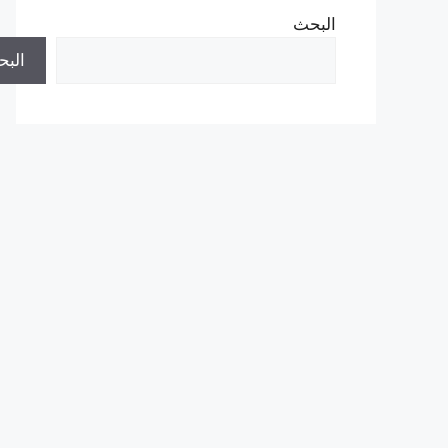
البحث
الب