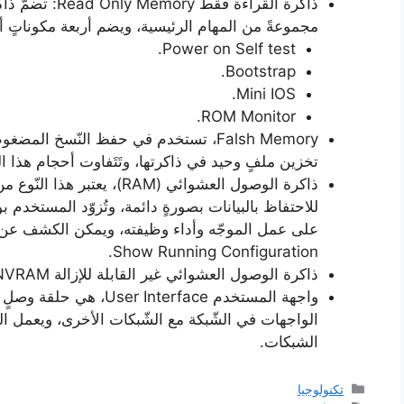
ذاكرة القراءة ف
مجموعةً من المهام الرئيسية، ويضم أربعة مكوناتٍ 
Power on Self test.
Bootstrap.
Mini IOS.
ROM Monitor.
تخزين ملفٍ وحيد في ذاكرتها، وتَتَفاوت أحجام هذا ال
ذاكرة الوصول العشوائي (RAM)، 
للاحتفاظ بالبيانات بصورةٍ دائمة، وتُزوّد المستخدم ب
على عمل الموجّه وأداء وظيفته، ويمكن الكشف عن ح
Show Running Configuration.
ذاكرة الوصول العشوائي غير القابلة للإزالة NVRAM.
واجهة المستخدم nterface
الواجهات في الشّبكة مع الشّبكات الأخرى، ويعمل الم
الشبكات.
التصنيفات
تكنولوجيا