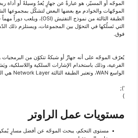
الموجّه أو المسيّر، هو عبارةٌ عن جهازٍ يُعدُ وسيلةً أو أداة
الموجّهات والخوادم مع بعضها البعض لتشكّل بمجموعها الشبك
الطبقة الثالثة من نموذج التفتيش
التي تَسلُكها في التحوّل بين المجموعات، ويستلزم ذلك الدّمج 
فوق.
يُعرّف الموجّه على أنه جهازٌ أو شبكةٌ تتكوّن من البرمجيات 
الفرعية، وذلك باستخدام الإشارات السلكية واللاسلكية، ويَ
الواسع WAN، وتعتبر الطبقة الثالثة Network Layer هي المُشغل الرّئيسي لِشبكة الإنترنت.
‘);
}
مستويات عمل الراوتر
مستوى التحكم، يبحث الموجّه عن أفضل مسارٍ يُمكن 