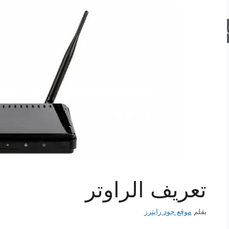
حث
تعريف الراوتر
بقلم
موقع جود رايترز