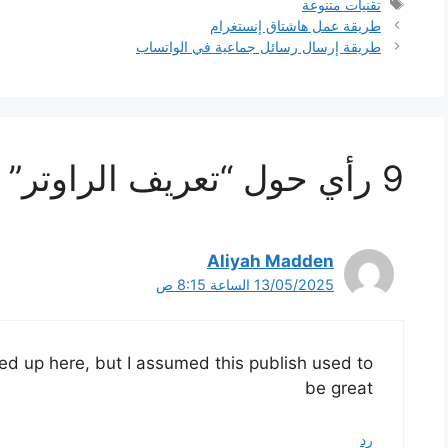
الوسوم
تقنيات متنوعة
طريقة عمل هاشتاق إنستغرام
طريقة إرسال رسائل جماعية في الواتساب
9 رأي حول “تعريف الراوتر”
Aliyah Madden
13/05/2025 الساعة 8:15 ص
ed up here, but I assumed this publish used to
be great
رد