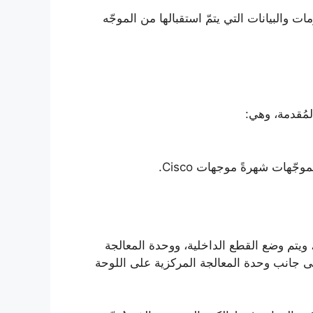
ت والبيانات التي يتمّ استقبالها من الموجّه
لمُقدمة، وهي:
ّهات شهرةً موجهات Cisco.
قسام موجهات Cisco: يتكوّن الموجه من Mother Board، ويتم وضع القطع الداخلية، ووحدة المعالجة
 إلى جانب وحدة المعالجة المركزية على اللوحة