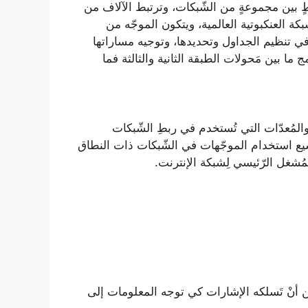
 ربطٍ بين مجموعةٍ من الشّبكات، وترتبط الآلاف من
ة العنكبوتية العالمية، ويتكون الموجّه من
 (OSI)، ويلعب دوراً مهماً في تنظيم الجداول وتحديدها، وتوجيه مساراتها
ما بين مَحولات الطبقة الثانية والثالثة فما
والمُعدّات التي تُستخدم في ربطِ الشّبكات
شيع استخدام الموجّهات في الشّبكات ذات النطاق
أنْ تَسلكه الإشارات كي توجه المعلومات إلى