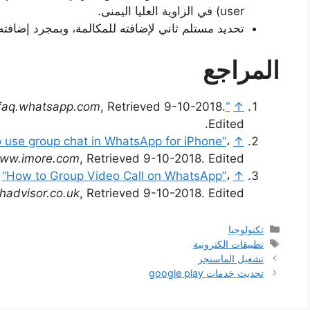
user) في الزاوية العليا اليمنى.
تحديد مستلم ثاني لإضافته للمكالمة، وبمجرد إضافت
المراجع
aq.whatsapp.com
, Retrieved 9-10-2018.
“Creating and inviting into groups”
↑
Edited.
 use group chat in WhatsApp for iPhone”
،
↑
ww.imore.com
, Retrieved 9-10-2018. Edited.
,
“How to Group Video Call on WhatsApp”
،
↑
advisor.co.uk
, Retrieved 9-10-2018. Edited.
التصنيفات
تكنولوجيا
الوسوم
تطبيقات الكترونية
تشغيل الماسنجر
تحديث خدمات google play