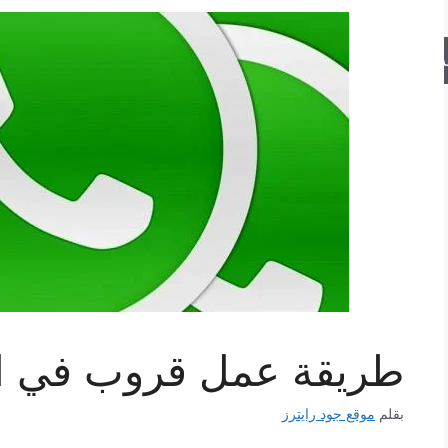
حث
طريقة عمل قروب في ا
بقلم
موقع جود رايترز