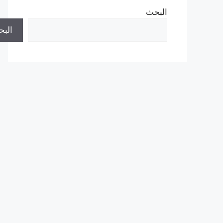
البحث
الب