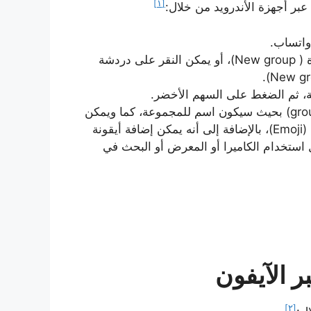
[١]
النقر على القائمة (Menu) ثم اختيار مجموعة جديدة ( New group)، أو يمكن النقر على دردشة
ة، ثم الضغط على السهم الأخضر.
كتابة اسم في حقل موضوع المجموعة (group subject) بحيث سيكون اسم للمجموعة، كما ويمكن
إضافة رمز مجموعة من خلال النقر على رمز تعبيري (Emoji)، بالإضافة إلى أنه يمكن إضافة أيقونة
 استخدام الكاميرا أو المعرض أو البحث في
 الآيفون
[٢]