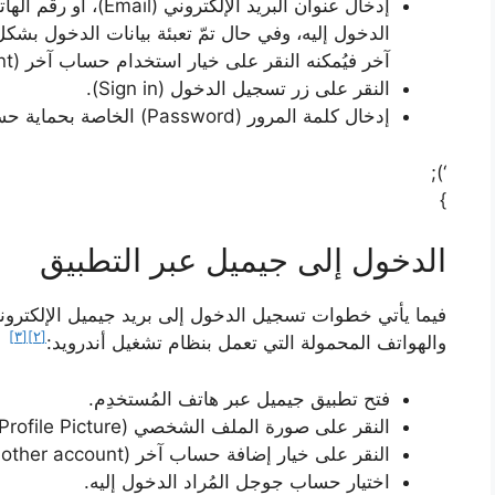
الدخول إليه، وفي حال تمّ تعبئة بيانات الدخول بشك
آخر فيُمكنه النقر على خيار استخدام حساب آخر (Use another account).
النقر على زر تسجيل الدخول (Sign in).
إدخال كلمة المرور (Password) الخاصة بحماية حساب جيميل.
‘);
}
الدخول إلى جيميل عبر التطبيق
فيما يأتي خطوات تسجيل الدخول إلى بريد جيميل الإلكترو
[٣]
[٢]
والهواتف المحمولة التي تعمل بنظام تشغيل أندرويد:
فتح تطبيق جيميل عبر هاتف المُستخدِم.
النقر على صورة الملف الشخصي (Profile Picture) الظاهرة أعلى شاشة التطبيق.
النقر على خيار إضافة حساب آخر (Add another account).
اختيار حساب جوجل المُراد الدخول إليه.