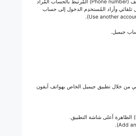
إدخال عنوان البريد الإلكتروني (Email)، أو رقم الهاتف (Phone number) المُرتبط بالحساب المُراد
ل تلقائي وأراد المُستخدِم الدخول إلى حساب
ني من خلال تطبيق جيميل الخاص بهواتف آيفون