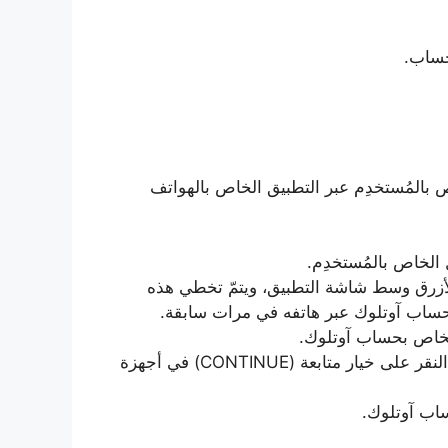
المُستخدِم عبر التطبيق الخاص بالهواتف
Get St) الظاهر باللون الأزرق وسط شاشة التطبيق، ويتمّ تخطي هذه
ساب آوتلوك عبر هاتفه في مرات سابقة.
النقر على خيار إضافة حساب (Add Account)، ثمّ النقر على خيار متابعة (CONTINUE) في أجهزة