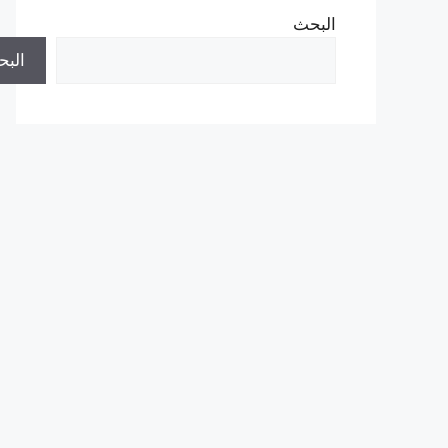
البحث
الب