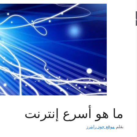
حث
ما هو أسرع إنترنت
بقلم
موقع جود رايترز