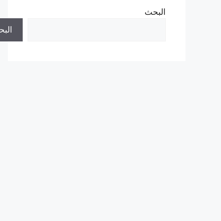
البحث
الب