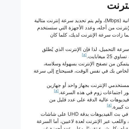
ترنت
تُقاس سرعة الإنترنت بوحدة قياس ميغابايت في الثانية (Mbps)، ولم يتم تحديد سرعة إنترنت مثالية
نترنت من أجله، وعدد الأجهزة التي ستستخدم
ا زادت سرعة الإنترنت لديك، كلما كان
رعة التحميل، لذا فإن الإنترنت الذي يُطلق
[٨]
ج الفرد إلى سرعة تنزيل لا تقل عن 12Mbps؛ ليتمكن من تصفح الإنترنت بسهولة وسلاسة،
 الخاص بك في نفس الوقت، فسيحتاج إلى سرعة
4 ميغابايت مناسبة لمستخدمي الإنترنت بجهاز واحد أو جهازين
[٨]
ر اجتماعات زوم في هذه السرعة.
ها من بث فيديوهات عالية الدقة على عدد قليل من
[٨]
ت كبيرة.
تعتبر السرعة ما بين 100-500 ميغابايت هي الأمثل في بث الفيديوهات بدقة UHD على شاشات
اللعب عبر الإنترنت لعدة لاعبين، أما السرعة
يها من القيام بكل شيء تقريبًا، وعلى عدد أجهزة غير