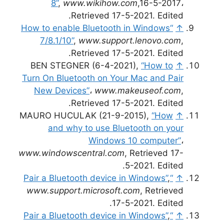
8”
,
www.wikihow.com
,16-5-2017،
Retrieved 17-5-2021. Edited.
“How to enable Bluetooth in Windows
↑
7/8.1/10”
,
www.support.lenovo.com
,
Retrieved 17-5-2021. Edited.
BEN STEGNER (6-4-2021),
“How to
↑
Turn On Bluetooth on Your Mac and Pair
New Devices”
،
www.makeuseof.com
,
Retrieved 17-5-2021. Edited.
MAURO HUCULAK (21-9-2015),
“How
↑
and why to use Bluetooth on your
Windows 10 computer”
،
www.windowscentral.com
, Retrieved 17-
5-2021. Edited.
,
“Pair a Bluetooth device in Windows”
↑
www.support.microsoft.com
, Retrieved
17-5-2021. Edited.
,
“Pair a Bluetooth device in Windows”
↑