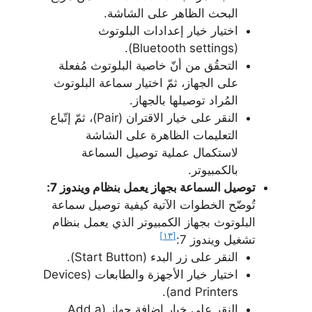
البحث الظاهر على الشاشة.
اختيار خيار إعدادات البلوتوث
(Bluetooth settings).
التحقُق من أنّ خاصية البلوتوث مُفعلة
على الجهاز، ثمّ اختيار سماعة البلوتوث
المُراد توصيلها بالجهاز.
النقر على خيار الاقتران (Pair)، ثمّ إتّباع
التعليمات الظاهرة على الشاشة
لاستكمال عملية توصيل السماعة
بالكمبيوتر.
توصيل السماعة بجهاز يعمل بنظام ويندوز 7:
تُوضّح الخطوات الآتية كيفية توصيل سماعة
البلوتوث بجهاز الكمبيوتر الذي يعمل بنظام
[١٣]
تشغيل ويندوز 7:
النقر على زر البدء (Start Button).
اختيار خيار الأجهزة والطابعات (Devices
and Printers).
النقر على خيار إضافة جهاز (Add a