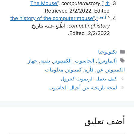
,
computerhistory
,
“The Mouse”
↑
Retrieved 2/2/2022. Edited.
أ
ب
،
“the history of the computer mouse”
^
computinghistory
، اطّلع عليه بتاريخ
2/2/2022. Edited.
التصنيفات
تكنولوجيا
الوسوم
(الماوس)
,
الحاسوب
,
الكمبيوتر
,
تقنية
,
جهاز
الكمبيوتر
,
عن
,
فأرة
,
كمبيوتر
,
معلومات
كيف يعمل الريموت كنترول
لمحة تاريخية عن أجيال الحاسوب
أضف تعليق