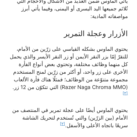
يأتي الماوس ضمن العديد من الأشكال والأحجام التي
تُلائم جميعها اليد اليسرى أو اليمنى، وفيما يأتي أبرز
مواصفاته المادية:
الأزرار وعجلة التمرير
يحتوي الماوس بشكله القياسي على زرّين من الأمام،
للنقرّ إمّا بزر النقر الأيمن أو زر النقر الأيسر والذي يحمل
كل منهما وظائف مختلفة، وتحتوي بعض أنواع الفأرة
الأخرى على زر واحد، أو أكثر من زرّين لمنح المستخدم
مجموعة متنوّعة من الوظائف؛ فمثلًا هناك فأرة الألعاب
(Razer Naga Chroma MMO) التي تتكوّن من 12 زر.
[٢]
يحتوي الماوس أيضًا على عجلة تمرير في المنتصف من
الأمام (بين الزرّين) والتي تُستخدم لتحريك الشاشة
[٢]
سريعًا باتجاه الأعلى والأسفل.