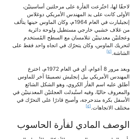
لاحقًا لها، اختُرعت الفأرة على مرحلتين أساسيتيْن،
الأولى كانت على يد المهندس الأمريكي دوغلاس
إنجيلبارت في العام 1964م، وكان الماوس حينها يتألف
من غلاف خشبي خارجي مستطيل ولوحة دائرية
وعجلتيْن معدنيتيْن تتلامسان مع السطح المُستخدم
لتحريك الماوس، وكان يتحرّك في اتجاه واحد فقط على
[٤]
الشاشة.
وبعد مرور 8 أعوام، أي في العام 1972م، اخترع
المهندس الأمريكي بيل إنجليش تصميمًا آخر للماوس
أطلق عليه اسم الفأر الكروي، وهو الشكل الشائع
والمعروف حاليًا، وفيه استُبدلت العجلتيْن المعدنيتيْن في
الأسفل بكرة متدحرجة، وأصبح قادرًا على التحرّك في
[٤]
مختلف الاتجاهات.
الوصف المادي لفأرة الحاسوب