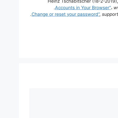
Heinz Tschabitscher (18-2-2019)
Accounts in Your Browser”
،
w
,
suppor