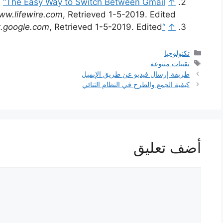
,
“The Easy Way to Switch Between Gmail
↑
ww.lifewire.com
, Retrieved 1-5-2019. Edited.
t.google.com
, Retrieved 1-5-2019. Edited.
“Change or reset your password”
↑
التصنيفات
تكنولوجيا
الوسوم
تقنيات متنوعة
طريقة إرسال فيديو عن طريق الإيميل
كيفية الجمع والطرح في النظام الثنائي
أضف تعليق
تعليق