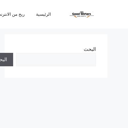
نتقل
لى
الرئيسية
ربح من الانترن
لمحتوى
البحث
الب