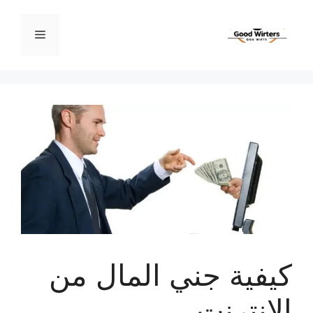
نتقل
لى
القائمة
لمحتوى
كيفية جني المال من
الإنترنت