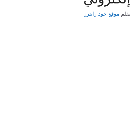
بقلم
موقع جود رايترز