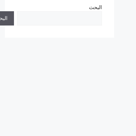
البحث
الب