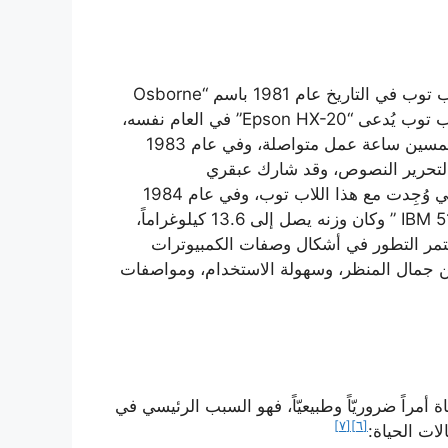
مرّ اللاب توب بتطورات عديدة عبر الزمن، وقد ظهر أول لاب توب في التاريخ عام 1981 باسم “Osborne
1″، وكانت تكلفته تتعدّى 1700 دولار أميركي، وبعده ظهر لاب توب يُدعى “Epson HX-20” في العام نفسه،
وقد تميز هذا اللاب توب بمدة عمل البطارية التي امتدت لخمسين ساعة عمل متواصلة، وفي عام 1983
توى على برنامج لتحرير النصوص، وقد شارك عبقري
مايكروسوفت بيل غيتس في كتابة بعض الأوامر والبرامج التي وُجِدت مع هذا اللاب توب، وفي عام 1984
أصدرت الشركة العملاقة IBM أول لاب توب لها باسم ” IBM 5155 ” وكان وزنه يصل إلى 13.6 كيلوغراماً،
صدر لاب توب ” Zenith MinisPort “، واستمر التطور في أشكال وصفات الكمبيوترات
ن جمال المنظر، وسهولة الاستخدام، ومواصفات
اً ضروريّاً وطبيعيّاً، فهو السبب الرئيسي في
[٧]
[٦]
ات الحياة: