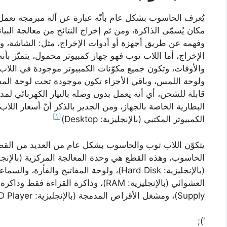
يُعرف الحاسوب بشكل عام بأنّه عبارة عن آلة مبرمجة تعمل ع
مكان يُسمّى الذاكرة، ومن ثم إخراج النتائج من معالجة الب
وفهمه عن طريق أجهزة أو أدوات الإخراج، مثل: الشاشة، وا
الإخراج، أما اللاب توب فهو جهاز كمبيوتر محمول، يتميّز ب
والأوقات، وتكون جميع مكوّنات الكمبيوتر موجودة في اللاب
ولوحة اللمس، وباقي الأجزاء تكون موجودة تحت لوحة المفات
قابلة للشحن، أي أنه يعمل بدون وصله بالتيار الكهربائي لم
البطارية الخاصة بالجهاز، ومن الجدير بالذكر أنّ أسعار اللا
[١]
الكمبيوتر المكتبي (بالإنجليزية: Desktop)
يتكوّن اللاب توب والحاسوب بشكل عام من العديد من القطع ال
(بالإنجليزية: Hard Disk)، ولوحة المفاتيح وا
Supply)، ومشغل الأقراص المدمجة (بالإنجليزية: DVD Player)، وغيرها من القطع الإلكترونية.
‘);