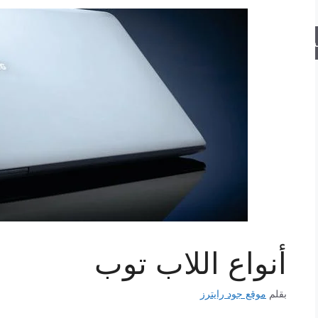
حث
أنواع اللاب توب
بقلم
موقع جود رايترز