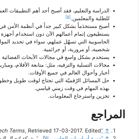
الدراسة والتعليم، فقد أصبح أحد أهم التطبيقات العمل
[٨]
للطلبة والمعلمين.
أصبح مستخدَماً بشكل كبير جداً في أنظمة الأمن في
يستطيعون إتمام أعمالهم الآن دون استخدام أجهزة 
الحاسوبية التي تسهّل عملهم، سواء في تحديد المواقع
شخصية، أو مرورية، أو جرائمية.
يستخدم بشكل واسع في مجالات الأبحاث الفضائية وا
مجالات التسلية والترفيه، مثل: متابعة الأفلام، ومبا
أخبار وأحوال العالم في جميع الأوقات.
حل المسائل الرّقميّة التي تحتاج لوقت طويل وخطوا
بهذه المهام في وقت زمني قياسي.
تخزين واسترجاع المعلومات.
المراجع
ech Terms
, Retrieved 17-03-2017. Edited.
“Laptop Definition”
↑
↑
“دورة أساسيات الحاسب الآلي”
،
شبكة إتصال الب