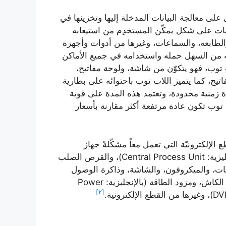
لى معالجة البيانات المدخلة إليها وتخزينها في
يانات على شكل يمكّن المستخدِم من استيعابه
لطابعة، والسماعات، وغيرها من أدوات وأجهزة
أنه من السهل حمله واستخدامه في جميع الأماكن
 توب، فهو يتكوّن من شاشة، ولوحة مفاتيح،
يح، كما يتميز اللاب توب باحتوائه على بطارية
دة زمنية محدودة، وتعتمد هذه المدة على قوية
ب توب تكون عادة مرتفعة أكثر مقارنة بأسعار
إلكترونيّة التي تعمل معاً مشكّلةً جهاز
الحاسوب، وهذه القطع هي وحدة المعالجة المركزية (بالإنجليزية: Central Process Unit)، والقرص الصلب
لفأرة، والسماعات، والميكروفون، والشاشة، وذاكرة الوصول
العشوائي (بالإنجليزية: RAM)، وذاكرة القراءة فقط وذاكرة الكاش، ومزود الطاقة (بالإنجليزية: Power
[٢]