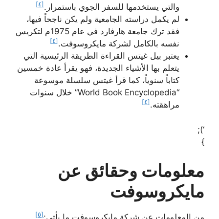
[٤]
والتي يستخدمها للسفر الجوي باستمرار.
لم يكمل دراسته الجامعية ولم يكن ناجحاً فيها،
فقد ترك جامعة هارفارد في عام 1975م لتكريس
[٤]
نفسه بالكامل لشركة مايكروسوفت.
يعتبر بيل غيتس القراءة الطريقة الرئيسية التي
يتعلم بها الأشياء الجديدة، فهو يقرأ عادة خمسين
كتاباً سنوياً، كما قرأ غيتس سلسلة موسوعة
“World Book Encyclopedia” خلال سنوات
[٤]
مراهقته.
‘);
}
معلومات وحقائق عن
مايكروسوفت
[٥]
من المعلومات عن شركة مايكروسوفت ما يأتي: