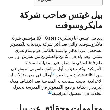
بيل غيتس صاحب شركة
مايكروسوفت
يعد بيل غيتس (بالإنجليزية: Bill Gates) مؤسس شركة
مايكروسوفت، والتي تعد أكبر شركة برمجيات للكمبيوتر
الشخصي في العالم، واسمه بالكامل هو ويليام هنري
غيتس، وقد ولد في الثامن والعشرين من تشرين أول في
عام 1955م في واشنطن في الولايات المتحدة
الأمريكية، وكتب غيتس أول برنامج حاسوبي له وهو في
[١]
سن الثالثة عشرة من العمر،
وذلك في مدرسة ليكسايد
الإعدادية، بحيث سمحت له المدرسة بعد اكتشاف ميوله
البرمجي، بكتابة برنامج الكمبيوتر في المدرسة لجدولة
[٢]
الطلاب في الفصول الدراسية.
معلومات وحقائق عن بيل