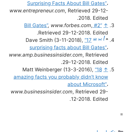
Surprising Facts About Bill Gates”
،
www.entrepreneur.com
, Retrieved 29-12-
2018. Edited.
,
www.forbes.com
,
“#2 Bill Gates”
↑
Retrieved 29-12-2018. Edited.
أ
ب
ت
Dave Smith (3-11-2018),
“17
^
surprising facts about Bill Gates”
،
www.amp.businessinsider.com
, Retrieved
29-12-2018. Edited.
Matt Weinberger (13-3-2016),
“18
↑
amazing facts you probably didn’t know
about Microsoft”
،
www.businessinsider.com
, Retrieved 29-
12-2018. Edited.
=
التصنيفات