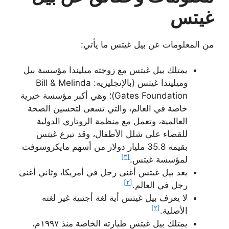
غيتس
من المعلومات عن بيل غيتس ما يأتي:
يمتلك بيل غيتس مع زوجته ميليندا مؤسسة بيل
وميليندا غيتس (بالإنجليزية: Bill & Melinda
Gates Foundation)؛ وهي أكبر مؤسسة خيرية
خاصة في العالم، والتي تسعى لتحسين الصحة
العالمية، وتعمل مع منظمة الروتاري الدولية
للقضاء على شلل الأطفال، وقد تبرع غيتس
بقيمة 35.8 مليار دولار من أسهم مايكروسوفت
[٣]
لمؤسسة غيتس.
يعد بيل غيتس أغنى رجل في أمريكا، وثاني أغنى
[٢]
رجل في العالم.
لا يعرف بيل غيتس أية لغة أجنبية غير لغته
[٢]
الأصلية.
يمتلك بيل غيتس طيارته الخاصة منذ ١٩٩٧م،