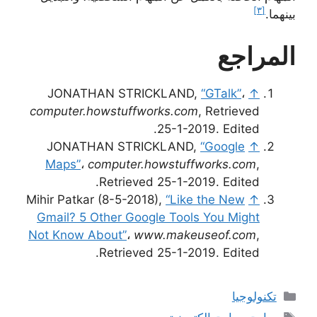
[٣]
بينهما.
المراجع
JONATHAN STRICKLAND,
“GTalk”
،
↑
computer.howstuffworks.com
, Retrieved
25-1-2019. Edited.
JONATHAN STRICKLAND,
“Google
↑
Maps”
،
computer.howstuffworks.com
,
Retrieved 25-1-2019. Edited.
Mihir Patkar (8-5-2018),
“Like the New
↑
Gmail? 5 Other Google Tools You Might
Not Know About”
،
www.makeuseof.com
,
Retrieved 25-1-2019. Edited.
التصنيفات
تكنولوجيا
الوسوم