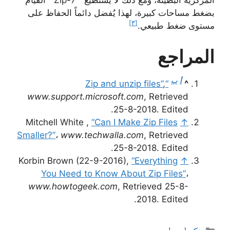
المركزية البطيئة، ومع ذلك لا يستطيع ” 7-Zip ” القيام
بضغط مساحات كبيرة، لهذا يُفضل دائماً الحفاظ على
[٣]
مستوى ضغط طبيعي.
المراجع
أ
ب
,
“Zip and unzip files”
^
www.support.microsoft.com
, Retrieved
25-8-2018. Edited.
Mitchell White ,
“Can I Make Zip Files
↑
Smaller?”
،
www.techwalla.com
, Retrieved
25-8-2018. Edited.
Korbin Brown (22-9-2016),
“Everything
↑
You Need to Know About Zip Files”
،
www.howtogeek.com
, Retrieved 25-8-
2018. Edited.
التصنيفات