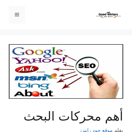
نتقل
لى
القائمة
لمحتوى
أهم محركات البحث
بقلم
موقع جود رايترز