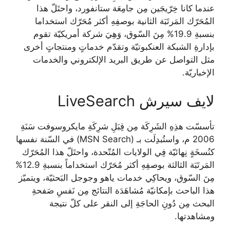
عندما كانا خِرّيجَين مِن جامِعَة ستانفورد، واحتَلّ هذا
المُحَرّك المَرتَبَة الثانية بوصفِهِ أكثر مُحَرّك استخداما
بنسبةِ 19.9% مِنَ السّوق، وَهِيَ شركة أمريكيّة تقوم
بإدارةِ الشبكة العنكبوتيّة وتقدّم خدماتٍ ومنتجاتٍ أخرى
مثل التواصل عن طريق البريد الإلكتروني والخدمات
الإخباريّة.
لايف سيرش LiveSearch
تأسسّت هذِهِ الشَرِكَة مِن قِبَلِ شرِكَةِ مايكروسوفت سَنَةِ
2006 م، واستُبدِلَت بـ (MSN Search) في السّنة نفسها
كنُسخَةٍ نِهائيّة فِي الولايات المُتّحدة، واحتَلّ هذا المُحَرّك
المَرتَبَة الثالثة بوصفِهِ أكثر مُحَرّك استخداماً بنسبةِ 12.9%
مِنَ السّوق، ويحاكِي خدمات ياهو وجوجل البَحثيّة، ويتميّز
هذا الباحث بإمكانيّة مُشاهَدَة النتائج مِن نَفسِ صَفحةِ
البحث مِن دُونِ الحاجَةِ إلى النقر على كلّ نتيجة
ومشاهدتها.