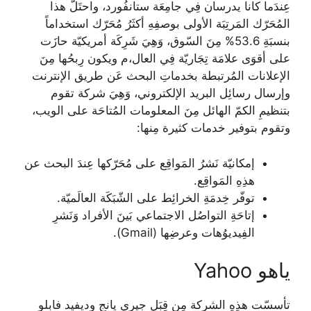
عِندَما كانا يدرسان فِي جامِعَة ستانفُورد، واحتَلّ هذا
المُحَرّك المَرتِبَة الأولى بوصفِهِ أكثَرُ مُحَرّك استخداماً
بنسبَةِ 53.6% مِنَ السّوق، وَهِيَ شَرِكَة أمريكيّة حازَت
على أقوَى علامَة تِجَاريّة فِي العال،م ويكون رِبحُها مِنَ
الإعلانات المُرتبطة بخدماتِ البحث عَن طريق الإنترنت
وإرسال رسائِل البريد الإلكتروني، وَهِيَ شركة تقوم
بتنظيمِ الكمّ الهائل مِنَ المعلومات المُتاحَة على الويب،
وتقوم بتوفير خدمات كثيرة مِنها:
إمكانيّة نَشرُ المَواقِع على مُحَرّكها عِندَ البحث عن
هذِهِ المَواقِع.
توفّر خِدمَةِ الخرائِط على الشّبَكَة العالَميّة.
إتاحَةِ التواصُل الاجتماعي بَينَ الأفراد وَنَشرِ
الفِيديوُهات وعرضِها (Gmail).
ياهو Yahoo
تأسسّت هذِهِ الشركة مِن قِبَلِ جيري يانج وديفيد فابلو