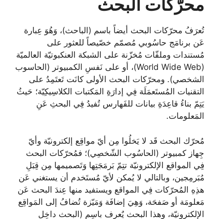
محرّكات البحث
تُعرَفُ محرّكات البحث أيضاً باسم (الباحث)، وَهُوَ عِبارة
عَن برنامَج حاسُوبي مُصمّم خصّيصاً للعثور على
مُستندات وملفّات مُخزّنة على الشبكة العنكبوتيّة العالميّة
(World Wide Web)، أو على نَفسِ الكمبيوتر (الحاسوب
الشخصي). ومحرّكات البحث الأولى كانَت تَعتَمِدُ على
التقنيات المُستَعمَلَة فِي إدارَةِ المَكتبات الكلاسِيكِيّة؛ حَيثُ
يَتِمّ بناءُ قاعِدَةِ بيانات للفَهارس تُفيدُ فِي البحثِ عَنِ
المَعلومات.
مُحرّك البحث قَد لا يَخلُوا مِن أيّ مواقِع إلكترونيّة وأيّ
جِهاز كمبيوتر (الحاسُوب الشّخصِي)؛ فمُحرّكات البحث
فِي المواقع الإلكترونيّة تتِمّ بَرمَجَتِها وَتَصميمها مِن قِبَلِ
مُبَرمِجين، وبالتالي لا يُمكن لأيّ مُستَخدم أن يستغني عَن
هذِهِ المُحرّكات فِي المواقع ويستفيد منها عِندَ البحث عَن
مَعلومَة أو صَفحَة، وَهِيَ إضافَة وَمَيّزة تُضافُ إلى المَواقِع
الإلكترونيّة، وهذا البحث يٌعرف باسِم (البحث داخِل