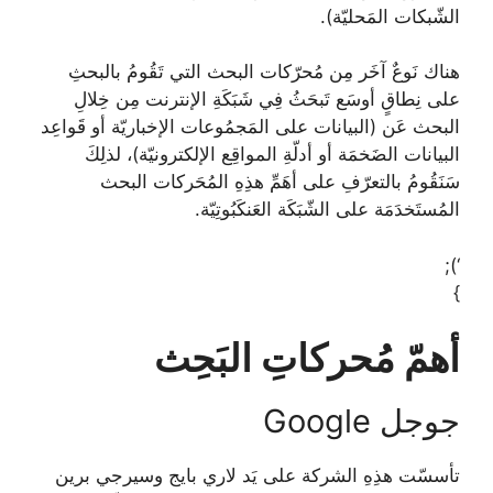
الشّبكات المَحليّة).
هناك نَوعٌ آخَر مِن مُحرّكات البحث التي تَقُومُ بالبحثِ
على نِطاقٍ أوسَع تَبحَثُ فِي شَبَكَةِ الإنترنت مِن خِلالِ
البحث عَن (البيانات على المَجمُوعات الإخباريّة أو قَواعِد
البيانات الضَخمَة أو أدلّةِ المواقِع الإلكترونيّة)، لذلِكَ
سَنَقُومُ بالتعرّفِ على أهَمِّ هذِهِ المُحَركات البحث
المُستَخدَمَة على الشّبَكَة العَنكَبُوتِيّة.
‘);
}
أهمّ مُحركاتِ البَحِث
جوجل Google
تأسسّت هذِهِ الشركة على يَد لاري بايج وسيرجي برين