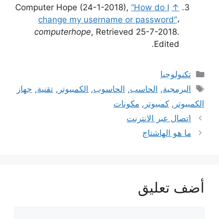
Computer Hope (24-1-2018),
“How do I
↑
change my username or password”
،
computerhope
, Retrieved 25-7-2018.
Edited.
التصنيفات
تكنولوجيا
الوسوم
البرمجية
,
الحاسب
,
الحاسوب
,
الكمبيوتر
,
تقنية
,
جهاز
الكمبيوتر
,
كمبيوتر
,
مكونات
اتصال عبر الانترنت
ما هو الهاشتاج
أضف تعليق
تعليق