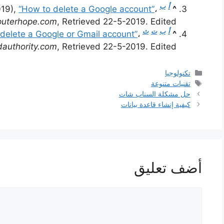
أ
ب
019),
“How to delete a Google account”
،
^
uterhope.com
, Retrieved 22-5-2019. Edited.
أ
ب
ت
ث
delete a Google or Gmail account”
،
^
authority.com
, Retrieved 22-5-2019. Edited.
التصنيفات
تكنولوجيا
الوسوم
تقنيات متنوعة
حل مشكلة السناب شات
كيفية إنشاء قاعدة بيانات
أضف تعليق
تعليق