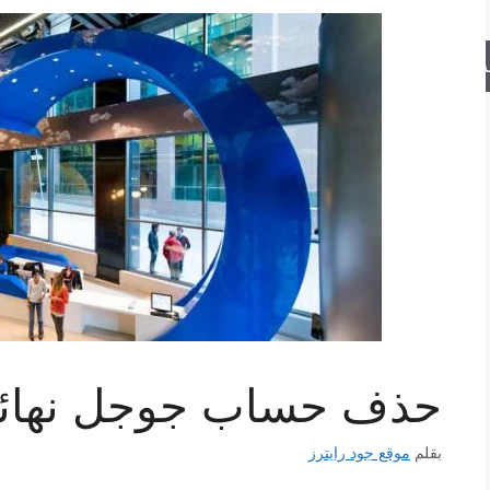
حث
حذف حساب جوجل نهائيا
بقلم
موقع جود رايترز