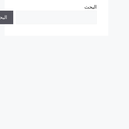
البحث
الب