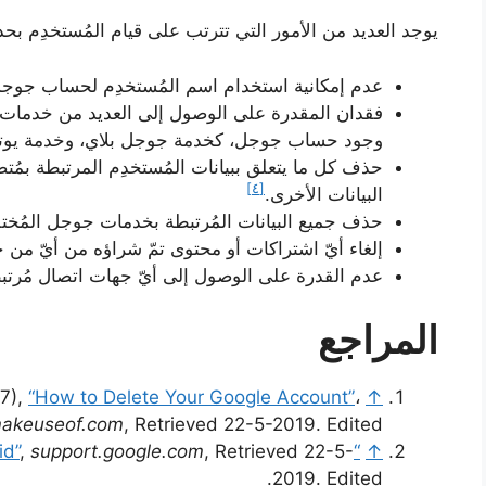
يوجد العديد من الأمور التي تترتب على قيام المُستخدِم ب
عدم إمكانية استخدام اسم المُستخدِم لحساب جوج
فقدان المقدرة على الوصول إلى العديد من خدمات جو
وجود حساب جوجل، كخدمة جوجل بلاي، وخدمة يوتي
حذف كل ما يتعلق ببيانات المُستخدِم المرتبطة بم
[٤]
البيانات الأخرى.
حذف جميع البيانات المُرتبطة بخدمات جوجل المُخ
إلغاء أيّ اشتراكات أو محتوى تمّ شراؤه من أيّ من 
عدم القدرة على الوصول إلى أيّ جهات اتصال مُرت
المراجع
17),
“How to Delete Your Google Account”
،
↑
akeuseof.com
, Retrieved 22-5-2019. Edited.
,
support.google.com
, Retrieved 22-5-
“Add or remove an account on Android”
↑
2019. Edited.