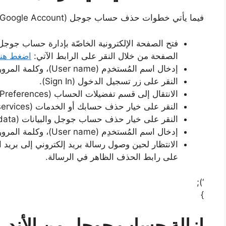
فيما يأتي خطوات حذف حساب جوجل (Google Account) الخاص بالمُستخدِم:
فتح الصفحة الإلكترونية الخاصّة بإدارة حساب جوجل
الصفحة من خلال النقر على الرابط الآتي:
اضغط هنا
إدخال اسم المُستخدِم (User name)، وكلمة المرور (Password) لحساب جوجل.
النقر على زر تسجيل الدخول (Sign In).
الانتقال إلى قسم تفضيلات الحساب (Account Preferences).
النقر على خيار حذف حسابك أو الخدمات (Delete your account or services).
النقر على خيار حذف حساب جوجل والبيانات (Delete Google Account and data).
إدخال اسم المُستخدِم (User name)، وكلمة المرور (Password) لحساب جوجل مرة أخرى.
الانتظار لحين وصول رسالة بريد إلكتروني إلى بريد ا
على رابط الحذف الظاهر في الرسالة.
‘);
}
إزالة حساب جوجل من الأندرو