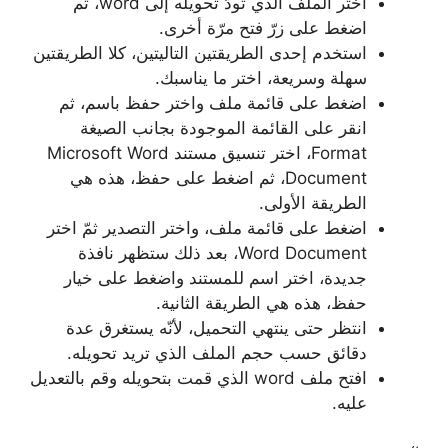
اختر الملف الذي تودّ تحويله إلى word، ثم
اضغط على زرّ فتح مرّة أخرى.
استخدم إحدى الطريقتين التاليتين، كلا الطريقتين
سهلة وسريعة، اختر ما يناسبك.
اضغط على قائمة ملف واختر حفظ باسم، ثم
انقر على القائمة الموجودة بجانب الصيغة
Format، اختر تنسيق مستند Microsoft Word
Document، ثم اضغط على حفظ، هذه هي
الطريقة الأولى.
اضغط على قائمة ملف، واختر التصدير ثمّ اختر
Word Document، بعد ذلك ستظهر نافذة
جديدة، اختر اسم للمستند واضغط على خيار
حفظ، هذه هي الطريقة الثانية.
انتظر حتى ينتهي التحميل، لأنّه يستغرق عدة
دقائق حسب حجم الملف الذي تريد تحويله.
افتح ملف word الذي قمت بتحويله وقم بالتعديل
عليه.