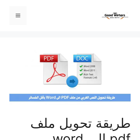
نتقل
لى
القائمة
لمحتوى
طريقة تحويل ملف
pdf إلى word