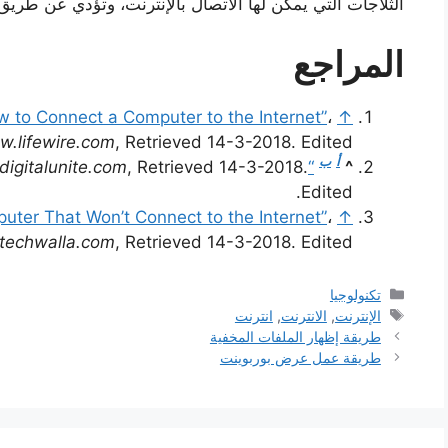
الثلاجات التي يمكن لها الاتصال بالإنترنت، وتؤدي عن طريق
المراجع
w to Connect a Computer to the Internet”
،
↑
.lifewire.com
, Retrieved 14-3-2018. Edited.
أ
ب
igitalunite.com
, Retrieved 14-3-2018.
“How to connect to the internet”
^
Edited.
uter That Won’t Connect to the Internet”
،
↑
techwalla.com
, Retrieved 14-3-2018. Edited.
التصنيفات
تكنولوجيا
الوسوم
الإنترنت
,
الانترنت
,
انترنت
طريقة إظهار الملفات المخفية
طريقة عمل عرض بوربوينت