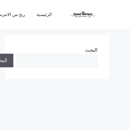
نتقل
لى
الرئيسية
ربح من الانترن
لمحتوى
البحث
الب