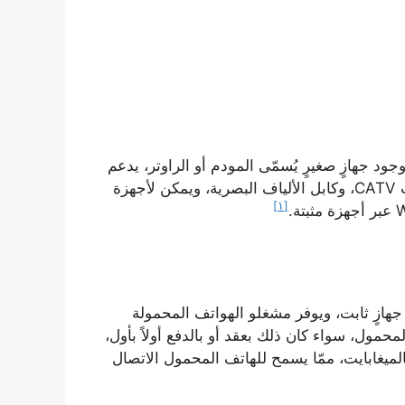
د جهازٍ صغيرٍ يُسمّى المودم أو الراوتر، يدعم
الخدمات الثابتة، مثل: خط الهاتف DSL، وخط كابل الإنترنت CATV، وكابل الألياف البصرية، ويمكن لأجهزة
[١]
جهازٍ ثابت، ويوفر مشغلو الهواتف المحمولة
حمول، سواء كان ذلك بعقد أو بالدفع أولاً بأول،
الميغابايت، ممّا يسمح للهاتف المحمول الاتصال