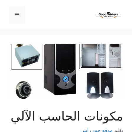
نتقل
لى
القائمة
لمحتوى
مكونات الحاسب الآلي
بقلم
موقع جود رايترز