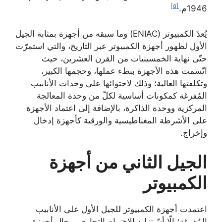
[٥]
1946م.
يُعدّ الكمبيوتر (ENIAC) وما سبقه من أجهزة بمثابة الجيل
الأول لظهور أجهزة الكمبيوتر عبر التاريخ، والتي استمرّت
حتّى نهاية الخمسينيات من القرن العشرين، حيث
اتّسمت هذه الأجهزة ببطء عملها، وحجمها الكبير،
وتكلفتها العالية؛ وذلك لاحتوائها على وحدات الأنابيب
المُفرغة كمكونات أساسية لكلّ من وحدة المعالجة
المركزية ووحدة الذاكرة، بالإضافة إلى اعتماد الأجهزة
على الأشرطة المغناطيسية والورقية كأجهزة إدخال
وإخراج.
الجيل الثاني من أجهزة
الكمبيوتر
اعتمدت أجهزة الكمبيوتر للجيل الأول على الأنابيب
المُفرغة؛ إلّا أنّ تزايد الاهتمام التجاري بمجال أجهزة