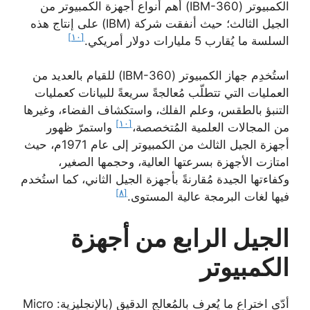
الكمبيوتر (IBM-360) أهم أنواع أجهزة الكمبيوتر من
الجيل الثالث؛ حيث أنفقت شركة (IBM) على إنتاج هذه
[١٠]
السلسة ما يُقارب 5 مليارات دولار أمريكي.
استُخدِم جهاز الكمبيوتر (IBM-360) للقيام بالعديد من
العمليات التي تتطلّب مُعالجةً سريعةً للبيانات كعمليات
التنبؤ بالطقس، وعلم الفلك، واستكشاف الفضاء، وغيرها
[١٠]
من المجالات العلمية المُتخصصة،
واستمرّ ظهور
أجهزة الجيل الثالث من الكمبيوتر إلى عام 1971م، حيث
امتازت الأجهزة بسرعتها العالية، وحجمها الصغير،
وكفاءتها الجيدة مُقارنةً بأجهزة الجيل الثاني، كما استُخدم
[٨]
فيها لغات البرمجة عالية المستوى.
الجيل الرابع من أجهزة
الكمبيوتر
أدّى اختراع ما يُعرف بالمُعالج الدقيق (بالإنجليزية: Micro