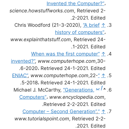
Invented the Computer?”
،
science.howstuffworks.com
, Retrieved 2-
2-2021. Edited.
Chris Woodford (21-3-2020),
“A brief
↑
history of computers”
،
www.explainthatstuff.com
, Retrieved 24-
1-2021. Edited.
“When was the first computer
↑
invented?”
,
www.computerhope.com
,30-
6-2020، Retrieved 24-1-2021. Edited.
,
www.computerhope.com
,22-
“ENIAC”
↑
5-2018، Retrieved 24-1-2021. Edited.
أ
ب
Michael J. McCarthy,
“Generations,
^
Computers”
،
www.encyclopedia.com
,
Retrieved 2-2-2021. Edited.
,
“Computer – Second Generation”
↑
www.tutorialspoint.com
, Retrieved 2-2-
2021. Edited.