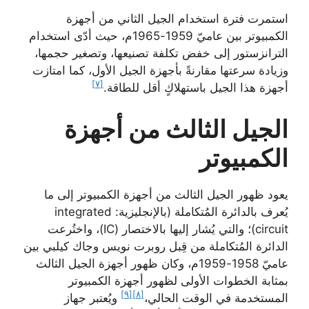
استمرت فترة استخدام الجيل الثاني من أجهزة
الكمبيوتر بين عاميّ 1959-1965م، حيث أدّى استخدام
الترانزستور إلى خفض تكلفة تصنيعها، وتصغير حجمها،
وزيادة سرعتها مقارنةً بأجهزة الجيل الأول، كما امتازت
[٧]
أجهزة هذا الجيل باستهلاكٍ أقل للطاقة.
الجيل الثالث من أجهزة
الكمبيوتر
يعود ظهور الجيل الثالث من أجهزة الكمبيوتر إلى ما
يُعرف بالدائرة المُتكاملة (بالإنجليزية: integrated
circuit)؛ والتي يُشار إليها بالاختصار (IC)، واختُرعت
الدائرة المُتكاملة من قِبل روبرت نويس وجاك كيلبي بين
عاميّ 1958-1959م، وكان ظهور أجهزة الجيل الثالث
بمثابة الخطوات الأولى لظهور أجهزة الكمبيوتر
[٩]
[٨]
المستخدمة في الوقت الحالي،
ويُعتبر جهاز