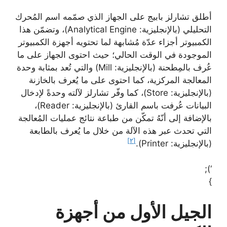
أطلق تشارلز بابيج على الجهاز الذي صمّمه اسم المُحرك
التحليلي (بالإنجليزية: Analytical Engine)، وتضمّن هذا
الكمبيوتر أجزاء عدّة مُشابهة لما تحتويه أجهزة الكمبيوتر
الموجودة في الوقت الحالي؛ حيث احتوى الجهاز على ما
عُرف بالمِطحنة (بالإنجليزية: Mill) والتي تُعد بمثابة وحدة
المعالجة المركزية، كما احتوى على ما يُعرف بالخازنة
(بالإنجليزية: Store)، كما وفّر تشارلز لآلته وحدةً لإدخال
البيانات عُرفت باسم القارئ (بالإنجليزية: Reader)،
بالإضافة إلى أنّهُ تمكّن من طباعة نتائج عمليات المُعالجة
التي تحدث عبر هذه الآلة من خلال ما يُعرف بالطابعة
[٢]
(بالإنجليزية: Printer).
‘);
}
الجيل الأول من أجهزة