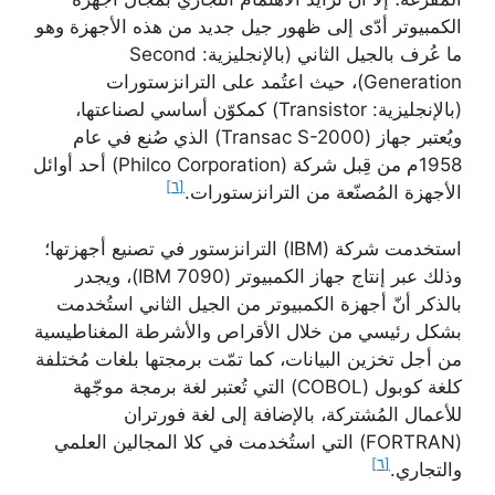
الكمبيوتر أدّى إلى ظهور جيل جديد من هذه الأجهزة وهو
ما عُرف بالجيل الثاني (بالإنجليزية: Second
Generation)، حيث اعتُمد على الترانزستورات
(بالإنجليزية: Transistor) كمكوّن أساسي لصناعتها،
ويُعتبر جهاز (Transac S-2000) الذي صُنع في عام
1958م من قِبل شركة (Philco Corporation) أحد أوائل
[٦]
الأجهزة المُصنّعة من الترانزستورات.
استخدمت شركة (IBM) الترانزستور في تصنيع أجهزتها؛
وذلك عبر إنتاج جهاز الكمبيوتر (IBM 7090)، ويجدر
بالذكر أنّ أجهزة الكمبيوتر من الجيل الثاني استُخدمت
بشكل رئيسي من خلال الأقراص والأشرطة المغناطيسية
من أجل تخزين البيانات، كما تمّت برمجتها بلغات مُختلفة
كلغة كوبول (COBOL) التي تُعتبر لغة برمجة موجّهة
للأعمال المُشتركة، بالإضافة إلى لغة فورتران
(FORTRAN) التي استُخدمت في كلا المجالين العلمي
[٦]
والتجاري.