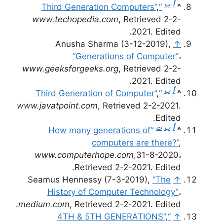
أ
ب
,
“Third Generation Computers”
^
www.techopedia.com
, Retrieved 2-2-
2021. Edited.
Anusha Sharma (3-12-2019),
↑
“Generations of Computer”
،
www.geeksforgeeks.org
, Retrieved 2-2-
2021. Edited.
أ
ب
,
“Third Generation of Computer”
^
www.javatpoint.com
, Retrieved 2-2-2021.
Edited.
أ
ب
ت
“How many generations of
^
computers are there?”
,
www.computerhope.com
,31-8-2020،
Retrieved 2-2-2021. Edited.
Seamus Hennessy (7-3-2019),
“The
↑
History of Computer Technology”
،
medium.com
, Retrieved 2-2-2021. Edited.
,
“4TH & 5TH GENERATIONS”
↑