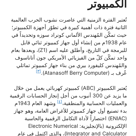
الكمبيوتر
تُعتبر الفترة الزمنية التي عاصرت نشوب الحرب العالمية
الثانية فترة ذات أهمية كبيرة في تطوّر أجهزة الكمبيوتر؛
حيث تمكّن المُهندس الألماني كونراد سوزه وتحديداً في
عام 1938م من إنشاء أول جهاز كمبيوتر ثنائي قابل
للبرمجة في التاريخ، وأطلق عليه اسم (Z1)، وبعدها بعام
واحد تمكّن كلّ من الفيزيائي الأمريكي جون أتاناسوف
والمُهندس كليفورد بيري من بناء جهاز كمبيوتر تماثلي
[٣]
عُرف بـ (Atanasoff Berry Computer).
يُعتبر الكمبيوتر (ABC) كمبيوتر كهربائي يعمل من خلال
ما يزيد عن 300 أنبوب من أجل إنجاز الحسابات الرقمية
[٤]
والعمليات الحسابية والمنطقية،
وشهد العام 1943م
بدء تصنيع أول جهاز كمبيوتر للأغراض العامة، وهو جهاز
(ENIAC) اختصاراً لأداة التكامل الرقمية والحاسبة
الإلكترونية (بالإنجليزية: Electronic Numerical
Integrator and Calculator)، والذي اكتمل في عام