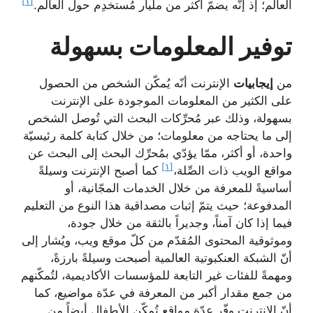
[١]
العالم؛ إذ إنّه يضمّ أكثر من مليار مُستخدِم حول العالم.
توفير المعلومات بسهولة
من
إيجابيات
الإنترنت أنّه يُمكّن الشخص من الحصول
على الكثير من المعلومات الموجودة على الإنترنت
بسهولة، وذلك عبر مُحرِّكات البحث التي تُوصل الشخص
إلى ما يحتاجه من معلومات؛ من خلال كتابة كلمة رئيسيّة
واحدة، أو أكثر، ممّا يؤدّي بمُحرِّك البحث إلى البحث عن
[١]
مواقع الويب ذات الصِّلة،
كما أصبح الإنترنت وسيلةً
أساسيةً للمعرفة من خلال الخدمات المجّانية، أو
المدفوعة؛ حيث يتمّ إثبات مصداقية هذا النوع من التعليم
فيما إذا كان آمناً، وجديراً بالثقة من خلال جودة،
وموثوقية المحتوى المُقدّم من كلّ موقع ويب، ويُشار إلى
أنّ الشبكة العنكبوتية العالمية أصبحت وسيلةً بارزةً،
ومهمةً للفئات غير التابعة للمؤسسات الأكاديمية، لتُمكّنهم
من جمع مقدار أكبر من المعرفة في عدّة مواضيع، كما
أنّ الإنترنت وفّر عدّة مواقع تُمكّن الأطفال أيضاً من