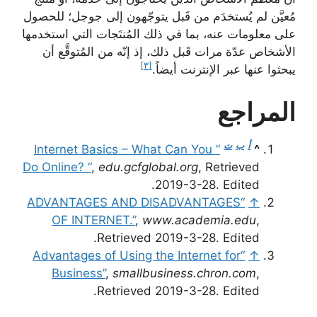
مُعيَّن لم يُستخدَم من قَبل يتوجّهون إلى جوجل؛ للحصول
على معلومات عنه، بما في ذلك المُنتَجات التي استخدمها
الأشخاص عدّة مرات قَبل ذلك، إذ إنّه من المُتوقَّع أن
[٣]
يبحثوا عنها عبر الإنترنت أيضاً.
المراجع
أ
ب
ت
” Internet Basics – What Can You
^
Do Online? “
,
edu.gcfglobal.org
, Retrieved
2019-3-28. Edited.
“ADVANTAGES AND DISADVANTAGES
↑
OF INTERNET.”
,
www.academia.edu
,
Retrieved 2019-3-28. Edited.
“Advantages of Using the Internet for
↑
Business”
,
smallbusiness.chron.com
,
Retrieved 2019-3-28. Edited.