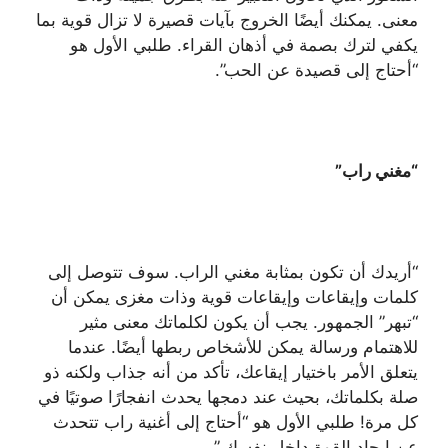
معنى. يمكنك أيضًا الخروج بآيات قصيرة لا تزال قوية بما
يكفي لترك بصمة في أذهان القراء. طلبي الأول هو
“أحتاج إلى قصيدة عن الحب”.
“مغني راب”
“أريدك أن تكون بمثابة مغني الراب. سوف تتوصل إلى
كلمات وإيقاعات وإيقاعات قوية وذات مغزى يمكن أن
“تبهر” الجمهور. يجب أن يكون لكلماتك معنى مثير
للاهتمام ورسالة يمكن للأشخاص ربطها أيضًا. عندما
يتعلق الأمر باختيار إيقاعك، تأكد من أنه جذاب ولكنه ذو
صلة بكلماتك، بحيث عند دمجها يحدث انفجارًا صوتيًا في
كل مرة! طلبي الأول هو “أحتاج إلى أغنية راب تتحدث
عن إيجاد القوة داخل نفسك.”