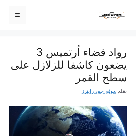
نتقل
لى
القائمة
لمحتوى
رواد فضاء أرتميس 3
يضعون كاشفا للزلازل على
سطح القمر
بقلم
موقع جود رايترز