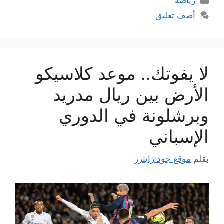
رياضة
أضف تعليق
لا يفوتك.. موعد كلاسيكو
الأرض بين ريال مدريد
وبرشلونة في الدوري
الإسباني
بقلم
موقع جود رايترز