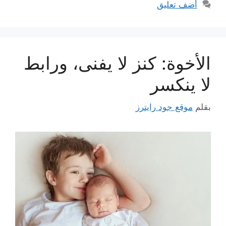
أضف تعليق
الأخوة: كنز لا يفنى، ورابط
لا ينكسر
بقلم
موقع جود رايترز